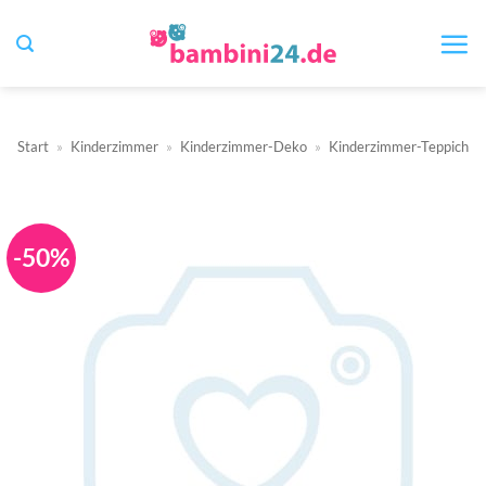
Zum
Inhalt
springen
Start
»
Kinderzimmer
»
Kinderzimmer-Deko
»
Kinderzimmer-Teppich
-50%