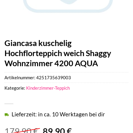
Giancasa kuschelig
Hochflorteppich weich Shaggy
Wohnzimmer 4200 AQUA
Artikelnummer:
4251735639003
Kategorie:
Kinderzimmer-Teppich
Lieferzeit: in ca. 10 Werktagen bei dir
Ursprünglicher
Aktueller
179,90
€
89,90
€