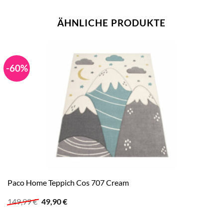
ÄHNLICHE PRODUKTE
-60%
Paco Home Teppich Cos 707 Cream
Ursprünglicher
Aktueller
149,99
€
49,90
€
Preis
Preis
war:
ist: