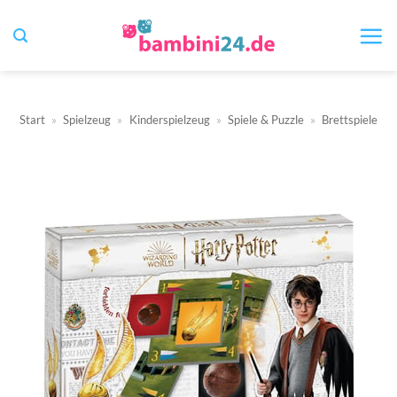
Zum
Inhalt
springen
Start
»
Spielzeug
»
Kinderspielzeug
»
Spiele & Puzzle
»
Brettspiele