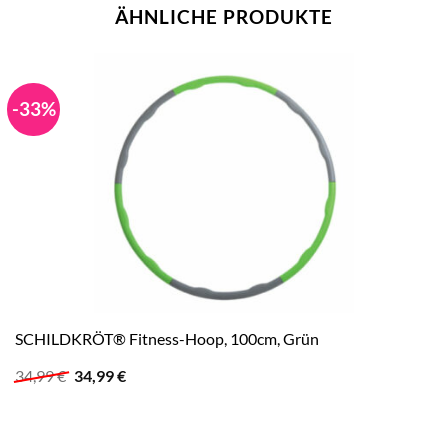
ÄHNLICHE PRODUKTE
-33%
SCHILDKRÖT® Fitness-Hoop, 100cm, Grün
Ursprünglicher
Aktueller
34,99
€
34,99
€
Preis
Preis
war:
ist:
34,99 €
34,99 €.