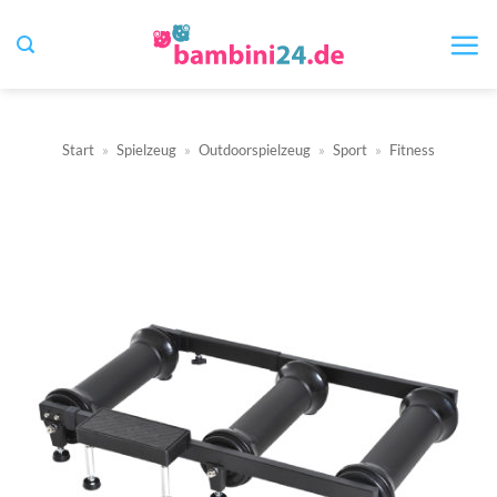
Zum
Inhalt
springen
Start
»
Spielzeug
»
Outdoorspielzeug
»
Sport
»
Fitness