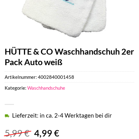
HÜTTE & CO Waschhandschuh 2er
Pack Auto weiß
Artikelnummer:
4002840001458
Kategorie:
Waschhandschuhe
Lieferzeit: in ca. 2-4 Werktagen bei dir
Ursprünglicher
Aktueller
5,99
€
4,99
€