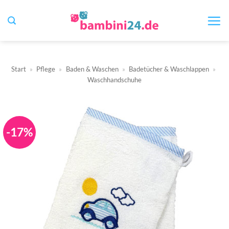
Zum
Inhalt
springen
Start
»
Pflege
»
Baden & Waschen
»
Badetücher & Waschlappen
»
Waschhandschuhe
-17%