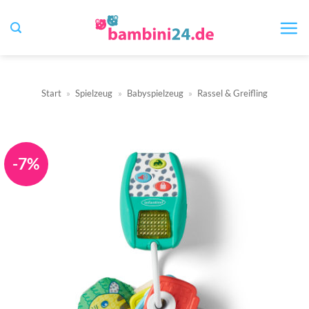
Zum
Inhalt
springen
Start
»
Spielzeug
»
Babyspielzeug
»
Rassel & Greifling
-7%