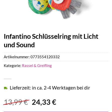
Infantino Schlüsselring mit Licht
und Sound
Artikelnummer:
0773554120332
Kategorie:
Rassel & Greifling
Lieferzeit: in ca. 2-4 Werktagen bei dir
Ursprünglicher
Aktueller
13,99
€
24,33
€
Preis
Preis