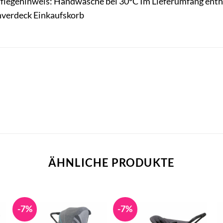
legehinweis: Handwäsche bei 30°C Im Lieferumfang enthal
nverdeck Einkaufskorb
ÄHNLICHE PRODUKTE
-7%
-7%