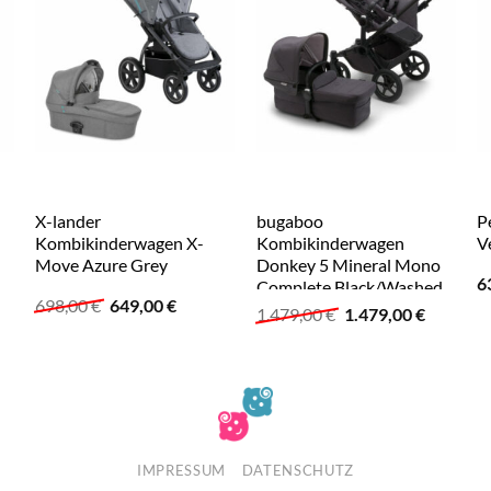
X-lander
bugaboo
P
Kombikinderwagen X-
Kombikinderwagen
V
Move Azure Grey
Donkey 5 Mineral Mono
6
Complete Black/Washed
r
ller
Ursprünglicher
Aktueller
698,00
€
649,00
€
Black
Ursprünglicher
Aktuelle
1.479,00
€
1.479,00
€
Preis
Preis
Preis
Preis
war:
ist:
war:
ist:
9 €.
698,00 €
649,00 €.
1.479,00 €
1.479,00 
IMPRESSUM
DATENSCHUTZ