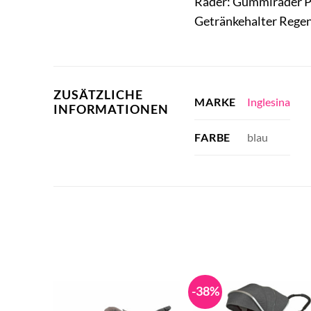
Räder: Gummiräder Pf
Getränkehalter Rege
ZUSÄTZLICHE
Inglesina
MARKE
INFORMATIONEN
blau
FARBE
-38%