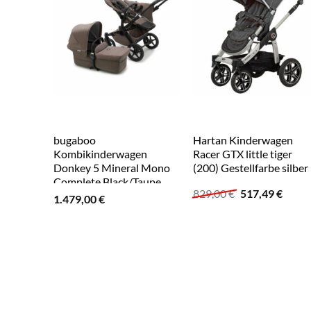
bugaboo
Hartan Kinderwagen
Kombikinderwagen
Racer GTX little tiger
Donkey 5 Mineral Mono
(200) Gestellfarbe silber
Complete Black/Taupe
Ursprüngliche
Aktue
829,00
€
517,49
€
1.479,00
€
Preis
Preis
war:
ist:
829,00 €
517,4