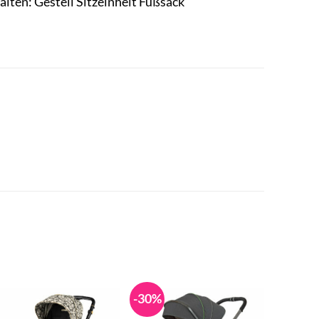
ten: Gestell Sitzeinheit Fußsack
-30%