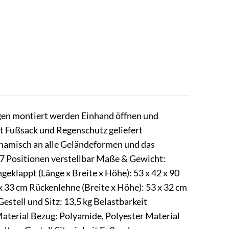
er
.
ngen montiert werden Einhand öffnen und
it Fußsack und Regenschutz geliefert
namisch an alle Geländeformen und das
 7 Positionen verstellbar Maße & Gewicht:
klappt (Länge x Breite x Höhe): 53 x 42 x 90
 x 33 cm Rückenlehne (Breite x Höhe): 53 x 32 cm
stell und Sitz: 13,5 kg Belastbarkeit
aterial Bezug: Polyamide, Polyester Material