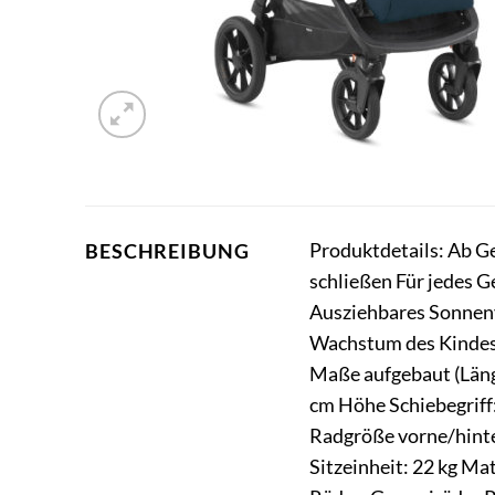
Produktdetails: Ab G
BESCHREIBUNG
schließen Für jedes G
Ausziehbares Sonnenv
Wachstum des Kindes 
Maße aufgebaut (Läng
cm Höhe Schiebegriff:
Radgröße vorne/hinten
Sitzeinheit: 22 kg Ma