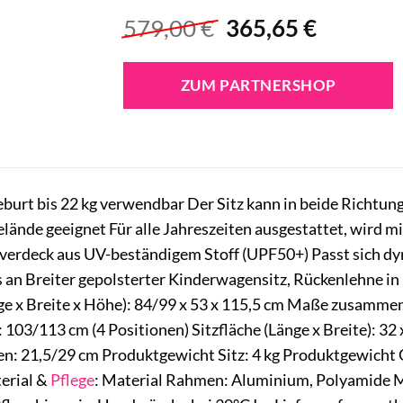
Ursprünglicher
Aktuell
579,00
€
365,65
€
Preis
Preis
war:
ist:
ZUM PARTNERSHOP
579,00 €
365,65 €
eburt bis 22 kg verwendbar Der Sitz kann in beide Richtu
elände geeignet Für alle Jahreszeiten ausgestattet, wird m
erdeck aus UV-beständigem Stoff (UPF50+) Passt sich dy
an Breiter gepolsterter Kinderwagensitz, Rückenlehne in
e x Breite x Höhe): 84/99 x 53 x 115,5 cm Maße zusammenge
 103/113 cm (4 Positionen) Sitzfläche (Länge x Breite): 32
: 21,5/29 cm Produktgewicht Sitz: 4 kg Produktgewicht Ge
terial &
Pflege
: Material Rahmen: Aluminium, Polyamide M