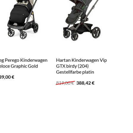
eg Perego Kinderwagen
Hartan Kinderwagen Vip
bugabo
eloce Graphic Gold
GTX birdy (204)
Kombik
Gestellfarbe platin
Donkey 
39,00
€
Complet
Ursprünglicher
Aktueller
819,00
€
388,42
€
Navy
r
1.479,0
Preis
Preis
war:
ist:
819,00 €
388,42 €.
€.