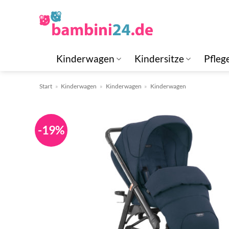
Zum
Inhalt
springen
Kinderwagen
Kindersitze
Pfleg
Start
»
Kinderwagen
»
Kinderwagen
»
Kinderwagen
-19%