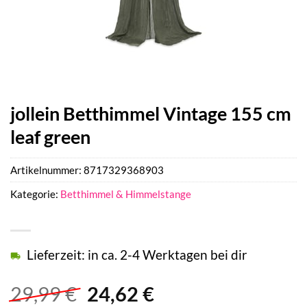
jollein Betthimmel Vintage 155 cm
leaf green
Artikelnummer:
8717329368903
Kategorie:
Betthimmel & Himmelstange
Lieferzeit: in ca. 2-4 Werktagen bei dir
Ursprünglicher
Aktueller
29,99
€
24,62
€