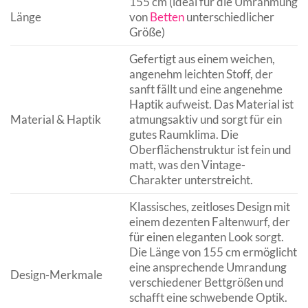
155 cm (ideal für die Umrahmung
Länge
von
Betten
unterschiedlicher
Größe)
Gefertigt aus einem weichen,
angenehm leichten Stoff, der
sanft fällt und eine angenehme
Haptik aufweist. Das Material ist
Material & Haptik
atmungsaktiv und sorgt für ein
gutes Raumklima. Die
Oberflächenstruktur ist fein und
matt, was den Vintage-
Charakter unterstreicht.
Klassisches, zeitloses Design mit
einem dezenten Faltenwurf, der
für einen eleganten Look sorgt.
Die Länge von 155 cm ermöglicht
eine ansprechende Umrandung
Design-Merkmale
verschiedener Bettgrößen und
schafft eine schwebende Optik.