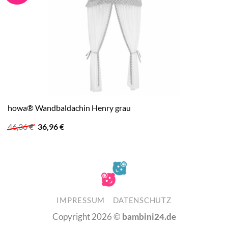
howa® Wandbaldachin Henry grau
Ursprünglicher
Aktueller
46,36
€
36,96
€
Preis
Preis
war:
ist:
46,36 €
36,96 €.
IMPRESSUM
DATENSCHUTZ
Copyright 2026 ©
bambini24.de