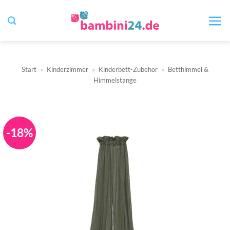
Zum
Inhalt
springen
Start
»
Kinderzimmer
»
Kinderbett-Zubehör
»
Betthimmel &
Himmelstange
-18%