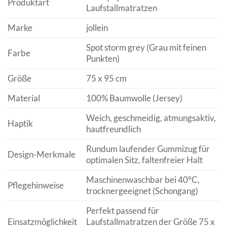
Produktart
Laufstallmatratzen
Marke
jollein
Spot storm grey (Grau mit feinen
Farbe
Punkten)
Größe
75 x 95 cm
Material
100% Baumwolle (Jersey)
Weich, geschmeidig, atmungsaktiv,
Haptik
hautfreundlich
Rundum laufender Gummizug für
Design-Merkmale
optimalen Sitz, faltenfreier Halt
Maschinenwaschbar bei 40°C,
Pflegehinweise
trocknergeeignet (Schongang)
Perfekt passend für
Einsatzmöglichkeit
Laufstallmatratzen der Größe 75 x