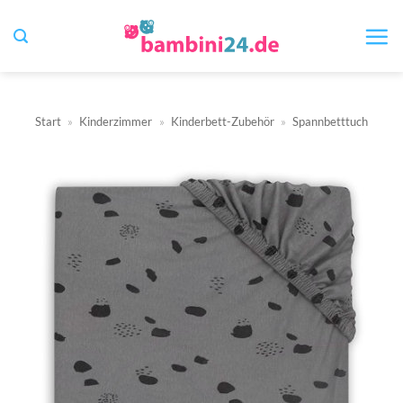
Zum
Inhalt
springen
Start
»
Kinderzimmer
»
Kinderbett-Zubehör
»
Spannbetttuch