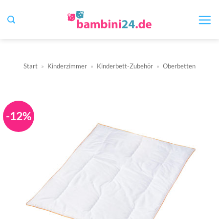
Zum
Inhalt
springen
Start
»
Kinderzimmer
»
Kinderbett-Zubehör
»
Oberbetten
-12%