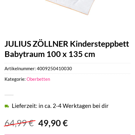
JULIUS ZÖLLNER Kindersteppbett
Babytraum 100 x 135 cm
Artikelnummer:
4009250410030
Kategorie:
Oberbetten
Lieferzeit: in ca. 2-4 Werktagen bei dir
Ursprünglicher
Aktueller
64,99
€
49,90
€
Preis
Preis