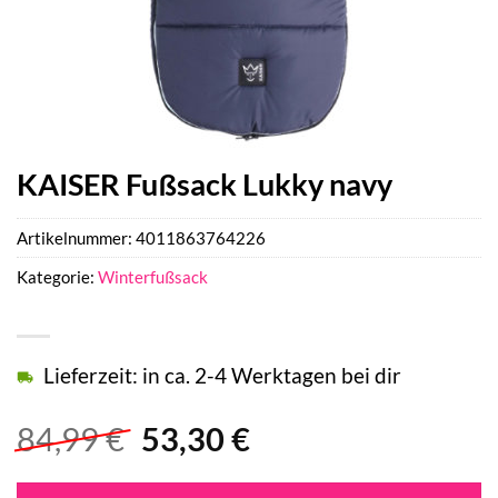
KAISER Fußsack Lukky navy
Artikelnummer:
4011863764226
Kategorie:
Winterfußsack
Lieferzeit: in ca. 2-4 Werktagen bei dir
Ursprünglicher
Aktueller
84,99
€
53,30
€
Preis
Preis