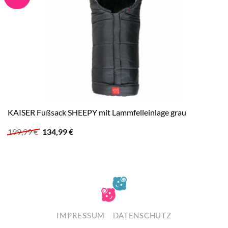
KAISER Fußsack SHEEPY mit Lammfelleinlage grau
Ursprünglicher
Aktueller
199,99
€
134,99
€
Preis
Preis
war:
ist:
199,99 €
134,99 €.
IMPRESSUM
DATENSCHUTZ