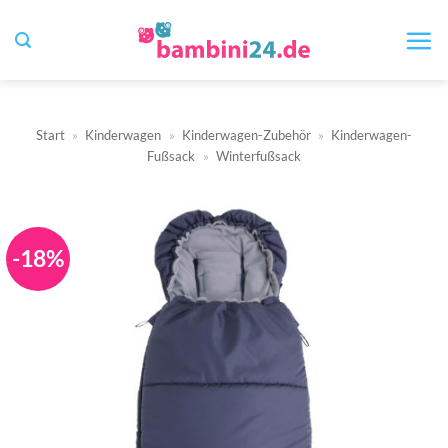
Zum
Inhalt
springen
Start
»
Kinderwagen
»
Kinderwagen-Zubehör
»
Kinderwagen-
Fußsack
»
Winterfußsack
-18%