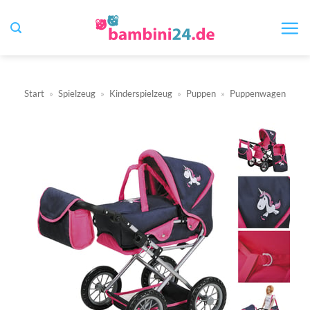
Zum
Inhalt
springen
Start
»
Spielzeug
»
Kinderspielzeug
»
Puppen
»
Puppenwagen