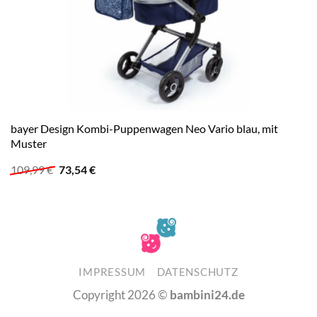
bayer Design Kombi-Puppenwagen Neo Vario blau, mit
Muster
Ursprünglicher
Aktueller
109,99
€
73,54
€
Preis
Preis
war:
ist:
109,99 €
73,54 €.
IMPRESSUM
DATENSCHUTZ
Copyright 2026 ©
bambini24.de