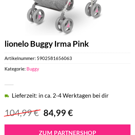
lionelo Buggy Irma Pink
Artikelnummer:
5902581656063
Kategorie:
Buggy
Lieferzeit: in ca. 2-4 Werktagen bei dir
Ursprünglicher
Aktueller
104,99
€
84,99
€
Preis
Preis
war:
ist:
ZUM PARTNERSHOP