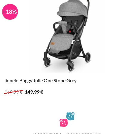
-18%
lionelo Buggy Julie One Stone Grey
Ursprünglicher
Aktueller
169,99
€
149,99
€
Preis
Preis
war:
ist:
169,99 €
149,99 €.