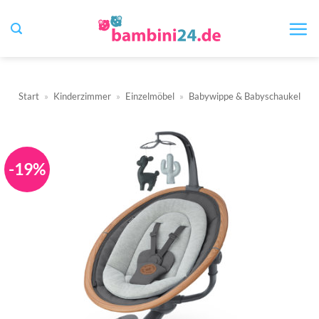
Zum
Inhalt
springen
Start
»
Kinderzimmer
»
Einzelmöbel
»
Babywippe & Babyschaukel
-19%