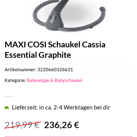
MAXI COSI Schaukel Cassia
Essential Graphite
Artikelnummer:
3220660326631
Kategorie:
Babywippe & Babyschaukel
Lieferzeit: in ca. 2-4 Werktagen bei dir
Ursprünglicher
Aktueller
219,99
€
236,26
€
Preis
Preis