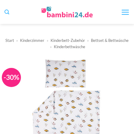
Zum
Inhalt
springen
Start
»
Kinderzimmer
»
Kinderbett-Zubehör
»
Bettset & Bettwäsche
»
Kinderbettwäsche
-30%