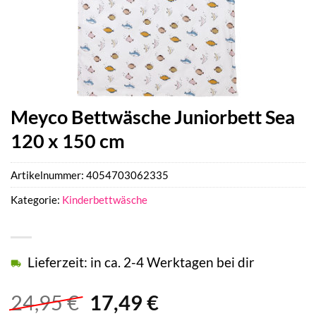
Meyco Bettwäsche Juniorbett Sea
120 x 150 cm
Artikelnummer:
4054703062335
Kategorie:
Kinderbettwäsche
Lieferzeit: in ca. 2-4 Werktagen bei dir
Ursprünglicher
Aktueller
24,95
€
17,49
€