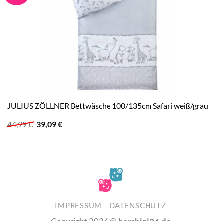
JULIUS ZÖLLNER Bettwäsche 100/135cm Safari weiß/grau
Ursprünglicher
Aktueller
44,99
€
39,09
€
Preis
Preis
war:
ist:
44,99 €
39,09 €.
IMPRESSUM
DATENSCHUTZ