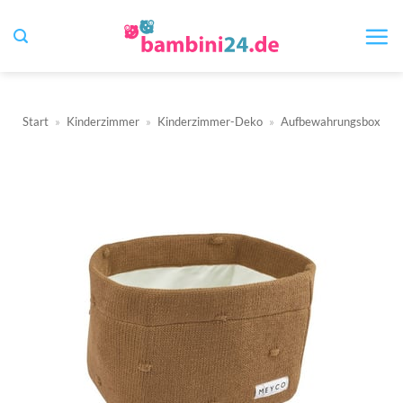
Zum
Inhalt
springen
Start
»
Kinderzimmer
»
Kinderzimmer-Deko
»
Aufbewahrungsbox