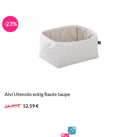
-23%
Alvi Utensilo eckig Raute taupe
Ursprünglicher
Aktueller
16,90
€
12,59
€
Preis
Preis
war:
ist:
16,90 €
12,59 €.