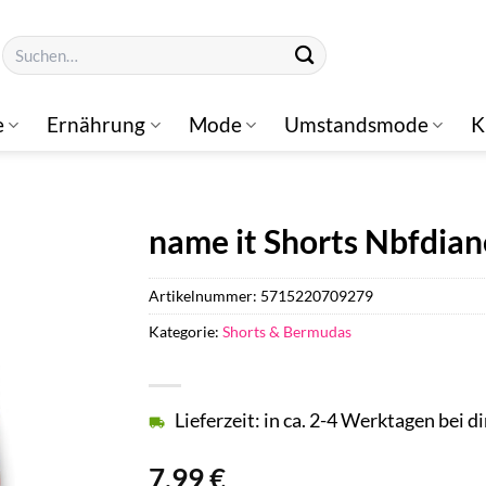
Suchen
nach:
e
Ernährung
Mode
Umstandsmode
K
name it Shorts Nbfdiane
Artikelnummer:
5715220709279
Kategorie:
Shorts & Bermudas
Lieferzeit: in ca. 2-4 Werktagen bei di
7,99
€