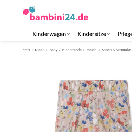
Zum
Inhalt
springen
Kinderwagen
Kindersitze
Pfleg
Start
»
Mode
»
Baby- & Kindermode
»
Hosen
»
Shorts & Bermudas