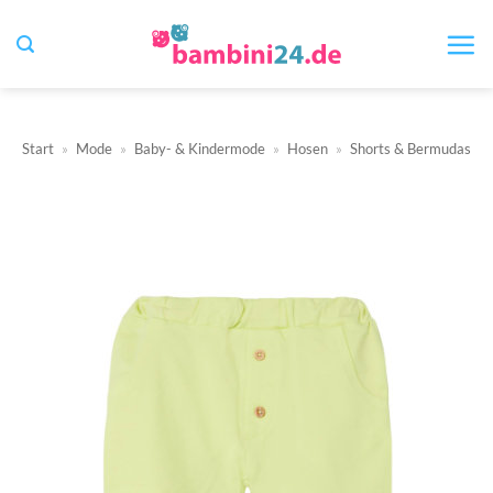
Zum
Inhalt
springen
Start
»
Mode
»
Baby- & Kindermode
»
Hosen
»
Shorts & Bermudas