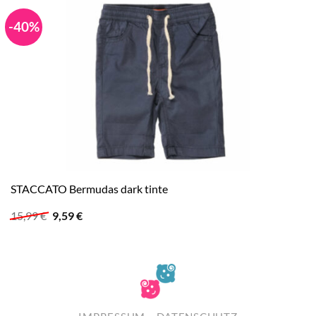
-40%
STACCATO Bermudas dark tinte
Ursprünglicher
Aktueller
15,99
€
9,59
€
Preis
Preis
war:
ist:
15,99 €
9,59 €.