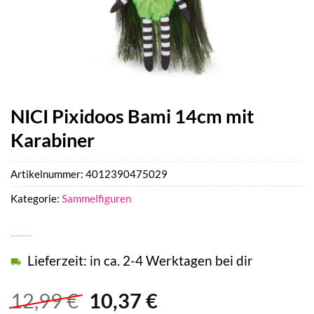
NICI Pixidoos Bami 14cm mit
Karabiner
Artikelnummer:
4012390475029
Kategorie:
Sammelfiguren
Lieferzeit: in ca. 2-4 Werktagen bei dir
Ursprünglicher
Aktueller
12,99
€
10,37
€