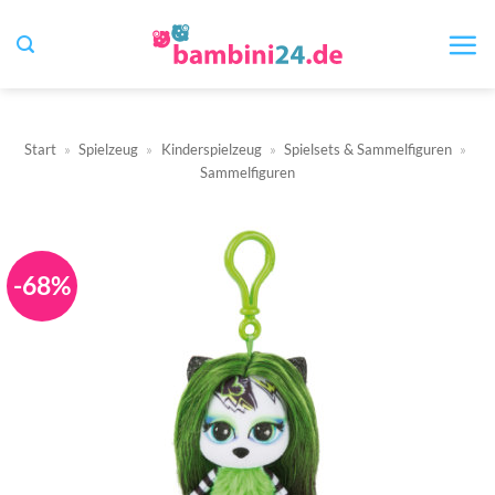
Zum
Inhalt
springen
Start
»
Spielzeug
»
Kinderspielzeug
»
Spielsets & Sammelfiguren
»
Sammelfiguren
-68%