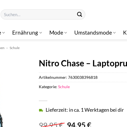
Suchen
nach:
e
Ernährung
Mode
Umstandsmode
K
hen
»
Schule
Nitro Chase – Laptopru
Artikelnummer:
7630038396818
Kategorie:
Schule
Lieferzeit: in ca. 1 Werktagen bei dir
Ursprünglicher
Aktueller
99,95
€
94,95
€