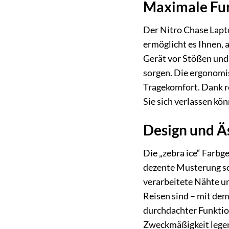
Maximale Fun
Der Nitro Chase Lapto
ermöglicht es Ihnen, a
Gerät vor Stößen und
sorgen. Die ergonomi
Tragekomfort. Dank ro
Sie sich verlassen kö
Design und Äst
Die „zebra ice“ Farbg
dezente Musterung sor
verarbeitete Nähte un
Reisen sind – mit de
durchdachter Funktion
Zweckmäßigkeit lege