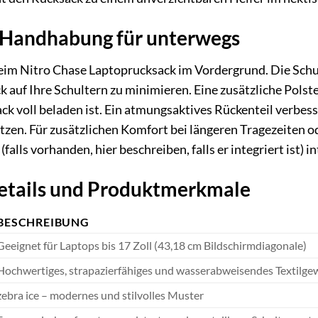
 Handhabung für unterwegs
eim Nitro Chase Laptoprucksack im Vordergrund. Die Schu
 auf Ihre Schultern zu minimieren. Eine zusätzliche Polst
k voll beladen ist. Ein atmungsaktives Rückenteil verbesse
en. Für zusätzlichen Komfort bei längeren Tragezeiten 
(falls vorhanden, hier beschreiben, falls er integriert ist) in
etails und Produktmerkmale
BESCHREIBUNG
Geeignet für Laptops bis 17 Zoll (43,18 cm Bildschirmdiagonale)
Hochwertiges, strapazierfähiges und wasserabweisendes Textilg
zebra ice – modernes und stilvolles Muster