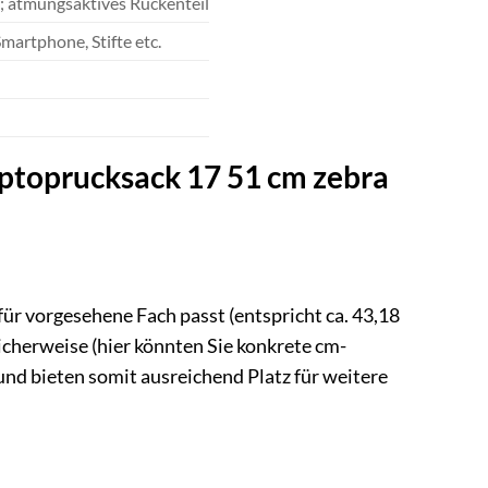
e; atmungsaktives Rückenteil
 Smartphone, Stifte etc.
aptoprucksack 17 51 cm zebra
für vorgesehene Fach passt (entspricht ca. 43,18
herweise (hier könnten Sie konkrete cm-
 und bieten somit ausreichend Platz für weitere