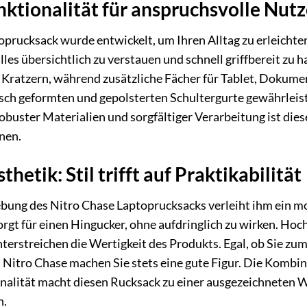
ktionalität für anspruchsvolle Nutz
prucksack wurde entwickelt, um Ihren Alltag zu erleichte
lles übersichtlich zu verstauen und schnell griffbereit zu
 Kratzern, während zusätzliche Fächer für Tablet, Dokume
sch geformten und gepolsterten Schultergurte gewährleist
buster Materialien und sorgfältiger Verarbeitung ist diese
nnen.
hetik: Stil trifft auf Praktikabilität
ebung des Nitro Chase Laptoprucksacks verleiht ihm ein mo
gt für einen Hingucker, ohne aufdringlich zu wirken. Hoc
terstreichen die Wertigkeit des Produkts. Egal, ob Sie zum
m Nitro Chase machen Sie stets eine gute Figur. Die Komb
alität macht diesen Rucksack zu einer ausgezeichneten Wah
n.