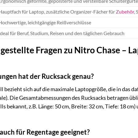
Ergonomisch geformte, gepolsterte und verstellbare Schultergurt
Hauptfach für Laptop, zusätzliche Organizer-Fächer für
Zubehör
,
Hochwertige, leichtgängige Reißverschlüsse
Ideal für Beruf, Studium, Reisen und den täglichen Gebrauch
gestellte Fragen zu Nitro Chase – L
ngen hat der Rucksack genau?
l bezieht sich auf die maximale Laptopgröße, die in das da
le). Die Gesamtabmessungen des Rucksacks betragen üblic
ls bekannt, z.B. Länge: 50 cm, Breite: 32 cm, Tiefe: 18 cm)
 auch für Regentage geeignet?