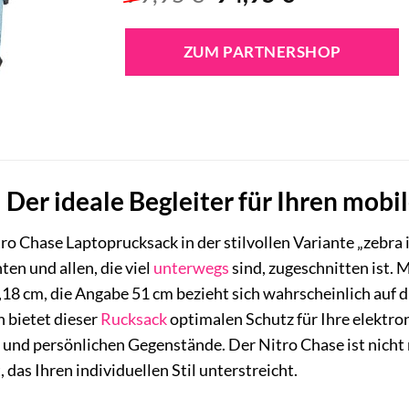
Preis
Preis
war:
ist:
ZUM PARTNERSHOP
99,95 €
94,95 €.
 Der ideale Begleiter für Ihren mobi
ro Chase Laptoprucksack in der stilvollen Variante „zebra i
ten und allen, die viel
unterwegs
sind, zugeschnitten ist.
3,18 cm, die Angabe 51 cm bezieht sich wahrscheinlich auf
 bietet dieser
Rucksack
optimalen Schutz für Ihre elektro
und persönlichen Gegenstände. Der Nitro Chase ist nicht 
das Ihren individuellen Stil unterstreicht.