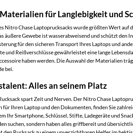
Materialien für Langlebigkeit und S
des Nitro Chase Laptoprucksacks wurde größten Wert auf d
Das äußere Gewebe ist wasserabweisend und schützt den In
sterung für den sicheren Transport Ihres Laptops und and
te und Reißverschlüsse gewährleistet eine lange Lebensda
ccessoire haben werden. Die Auswahl der Materialien trä
e bei.
talent: Alles an seinem Platz
 Rucksack spart Zeit und Nerven. Der Nitro Chase Laptopruc
für Ihren Laptop und den Dokumenten, finden Sie zahlrei
m Ihr Smartphone, Schlüssel, Stifte, Ladegeräte und Snack
n suchen, sondern haben alles griffbereit und übersichtl
t den Rucksack zu einem unverzichtbaren Helfer im hektis