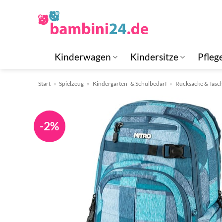
Zum
Inhalt
springen
Kinderwagen
Kindersitze
Pfleg
Start
»
Spielzeug
»
Kindergarten- & Schulbedarf
»
Rucksäcke & Tasc
-2%