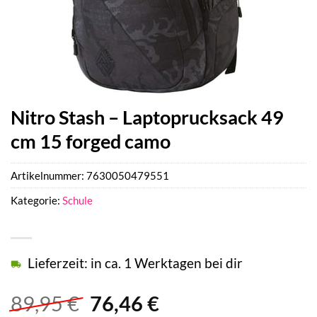
Nitro Stash – Laptoprucksack 49
cm 15 forged camo
Artikelnummer:
7630050479551
Kategorie:
Schule
Lieferzeit: in ca. 1 Werktagen bei dir
Ursprünglicher
Aktueller
89,95
€
76,46
€