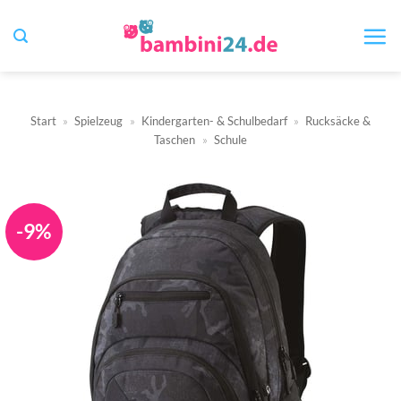
Zum
Inhalt
springen
Start
»
Spielzeug
»
Kindergarten- & Schulbedarf
»
Rucksäcke &
Taschen
»
Schule
-9%