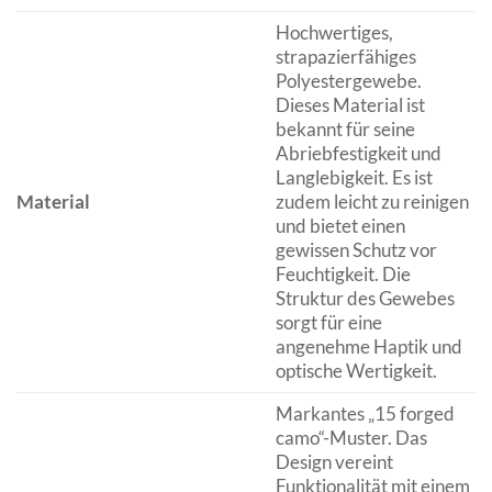
Hochwertiges,
strapazierfähiges
Polyestergewebe.
Dieses Material ist
bekannt für seine
Abriebfestigkeit und
Langlebigkeit. Es ist
Material
zudem leicht zu reinigen
und bietet einen
gewissen Schutz vor
Feuchtigkeit. Die
Struktur des Gewebes
sorgt für eine
angenehme Haptik und
optische Wertigkeit.
Markantes „15 forged
camo“-Muster. Das
Design vereint
Funktionalität mit einem