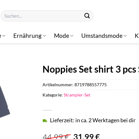
Suchen
nach:
e
Ernährung
Mode
Umstandsmode
K
Noppies Set shirt 3 pcs
Artikelnummer:
8719788557775
Kategorie:
Strampler-Set
Lieferzeit: in ca. 2 Werktagen bei dir
Ursprünglicher
Aktueller
44,99
€
31,99
€