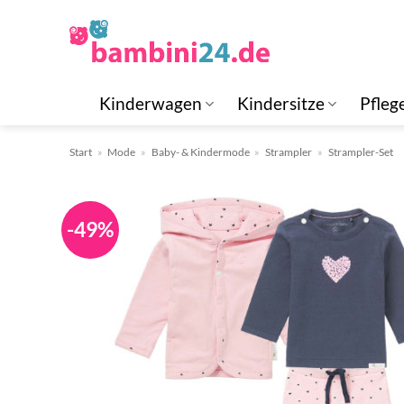
Zum
Inhalt
springen
Kinderwagen
Kindersitze
Pfleg
Start
»
Mode
»
Baby- & Kindermode
»
Strampler
»
Strampler-Set
-49%