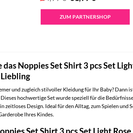
Preis
Preis
war:
ist:
ZUM PARTNERSHOP
44,99 €
31,99 €.
 das Noppies Set Shirt 3 pcs Set Ligh
 Liebling
mer und zugleich stilvoller Kleidung für Ihr Baby? Dann ist
. Dieses hochwertige Set wurde speziell für die Bedürfnis
n zeitloses Design. Ideal für den Alltag, zum Spielen und S
 Garderobe Ihres Kindes.
pies Set Shirt 3 pcs Set Light Rose 