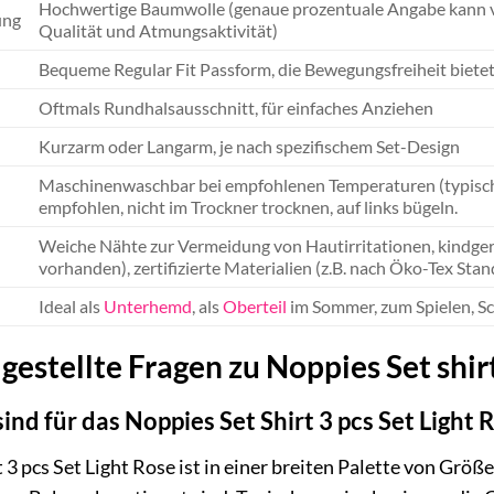
Hochwertige Baumwolle (genaue prozentuale Angabe kann v
ung
Qualität und Atmungsaktivität)
Bequeme Regular Fit Passform, die Bewegungsfreiheit biete
Oftmals Rundhalsausschnitt, für einfaches Anziehen
Kurzarm oder Langarm, je nach spezifischem Set-Design
Maschinenwaschbar bei empfohlenen Temperaturen (typisc
empfohlen, nicht im Trockner trocknen, auf links bügeln.
Weiche Nähte zur Vermeidung von Hautirritationen, kindger
vorhanden), zertifizierte Materialien (z.B. nach Öko-Tex Stand
Ideal als
Unterhemd
, als
Oberteil
im Sommer, zum Spielen, Sc
gestellte Fragen zu Noppies Set shirt
nd für das Noppies Set Shirt 3 pcs Set Light R
3 pcs Set Light Rose ist in einer breiten Palette von Größen