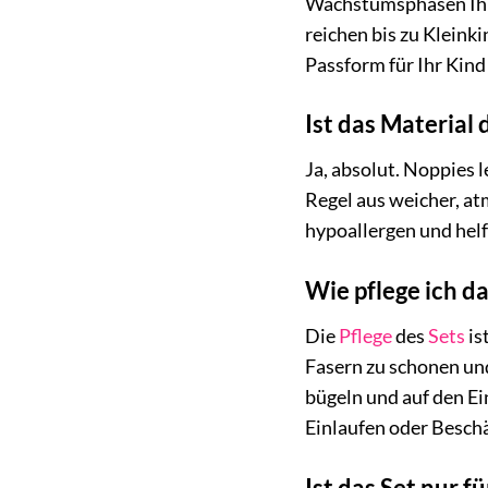
Wachstumsphasen Ihre
reichen bis zu Kleink
Passform für Ihr Kind 
Ist das Material
Ja, absolut. Noppies 
Regel aus weicher, at
hypoallergen und helf
Wie pflege ich d
Die
Pflege
des
Sets
is
Fasern zu schonen und
bügeln und auf den Ei
Einlaufen oder Beschä
Ist das Set nur 