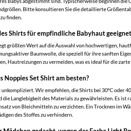
s Babys abgestimmt sind. Typischerweise beginnen die 
indgrößen. Bitte konsultieren Sie die detaillierte Größenta
zu finden.
 des Shirts für empfindliche Babyhaut geeigne
legt größten Wert auf die Auswahl von hochwertigen, hautf
mungsaktiver Baumwolle, die speziell für ihre sanften Eige
en, Hautreizungen zu vermeiden, was es ideal für die zart
as Noppies Set Shirt am besten?
t unkompliziert. Wir empfehlen, die Shirts bei 30°C oder
 die Langlebigkeit des Materials zu gewährleisten. Es ist r
nsatz von Bleichmitteln zu verzichten. Ein Trocknen im W
digen des Stoffes zu verhindern.
für Mädchen gedacht, wegen der Farbe Light R