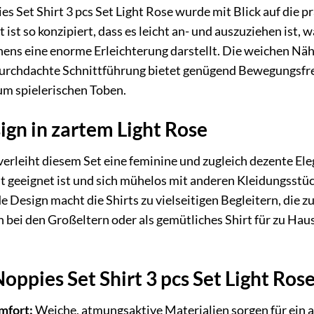
s Set Shirt 3 pcs Set Light Rose wurde mit Blick auf die 
rt ist so konzipiert, dass es leicht an- und auszuziehen is
ens eine enorme Erleichterung darstellt. Die weichen Nä
urchdachte Schnittführung bietet genügend Bewegungsfreih
um spielerischen Toben.
sign in zartem Light Rose
erleiht diesem Set eine feminine und zugleich dezente Eleg
ut geeignet ist und sich mühelos mit anderen Kleidungsstüc
Design macht die Shirts zu vielseitigen Begleitern, die zu 
h bei den Großeltern oder als gemütliches Shirt für zu Haus
Noppies Set Shirt 3 pcs Set Light Ros
mfort:
Weiche, atmungsaktive Materialien sorgen für ein 