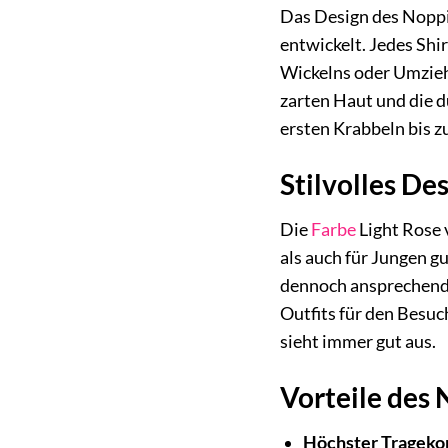
Das Design des Noppie
entwickelt. Jedes Shi
Wickelns oder Umzieh
zarten Haut und die d
ersten Krabbeln bis z
Stilvolles De
Die
Farbe
Light Rose v
als auch für Jungen g
dennoch ansprechende 
Outfits für den Besuc
sieht immer gut aus.
Vorteile des 
Höchster Trageko