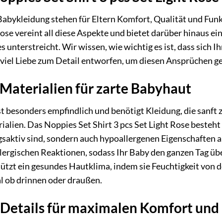
abykleidung stehen für Eltern Komfort, Qualität und Funkt
 Rose vereint all diese Aspekte und bietet darüber hinaus e
 unterstreicht. Wir wissen, wie wichtig es ist, dass sich I
 viel Liebe zum Detail entworfen, um diesen Ansprüchen g
Materialien für zarte Babyhaut
t besonders empfindlich und benötigt Kleidung, die sanft zu
alien. Das Noppies Set Shirt 3 pcs Set Light Rose besteht 
saktiv sind, sondern auch hypoallergenen Eigenschaften a
lergischen Reaktionen, sodass Ihr Baby den ganzen Tag üb
ützt ein gesundes Hautklima, indem sie Feuchtigkeit von 
l ob drinnen oder draußen.
Details für maximalen Komfort und 