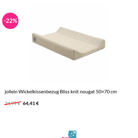
-22%
jollein Wickelkissenbezug Bliss knit nougat 50×70 cm
Ursprünglicher
Aktueller
34,99
€
64,41
€
Preis
Preis
war:
ist:
34,99 €
64,41 €.