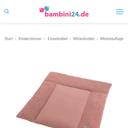
Zum
Inhalt
springen
Start
»
Kinderzimmer
»
Einzelmöbel
»
Wickelmöbel
»
Wickelauflage