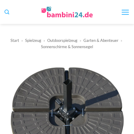
Zum
Inhalt
springen
Start
»
Spielzeug
»
Outdoorspielzeug
»
Garten & Abenteuer
»
Sonnenschirme & Sonnensegel