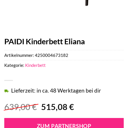
PAIDI Kinderbett Eliana
Artikelnummer:
4250004673182
Kategorie:
Kinderbett
Lieferzeit: in ca. 48 Werktagen bei dir
Ursprünglicher
Aktueller
639,00
€
515,08
€
Preis
Preis
war:
ist:
ZUM PARTNERSHOP