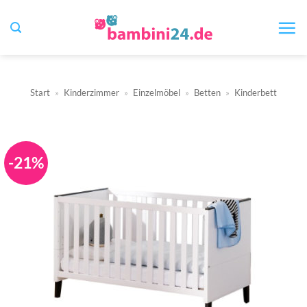
Zum
Inhalt
springen
Start
»
Kinderzimmer
»
Einzelmöbel
»
Betten
»
Kinderbett
-21%