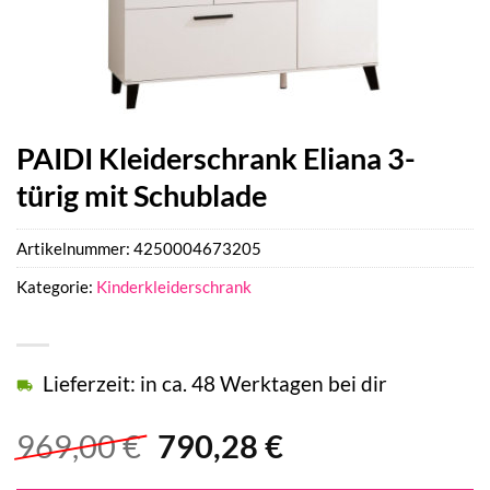
PAIDI Kleiderschrank Eliana 3-
türig mit Schublade
Artikelnummer:
4250004673205
Kategorie:
Kinderkleiderschrank
Lieferzeit: in ca. 48 Werktagen bei dir
Ursprünglicher
Aktueller
969,00
€
790,28
€
Preis
Preis