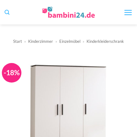
Zum
Inhalt
springen
Start
»
Kinderzimmer
»
Einzelmöbel
»
Kinderkleiderschrank
-18%