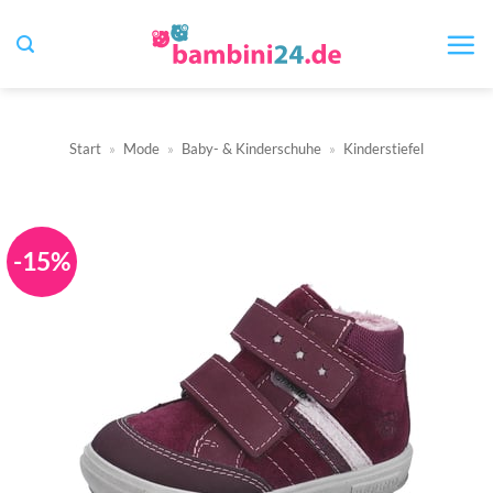
Zum
Inhalt
springen
Start
»
Mode
»
Baby- & Kinderschuhe
»
Kinderstiefel
-15%