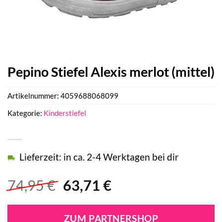
Pepino Stiefel Alexis merlot (mittel)
Artikelnummer:
4059688068099
Kategorie:
Kinderstiefel
Lieferzeit: in ca. 2-4 Werktagen bei dir
Ursprünglicher
Aktueller
74,95
€
63,71
€
Preis
Preis
war:
ist:
ZUM PARTNERSHOP