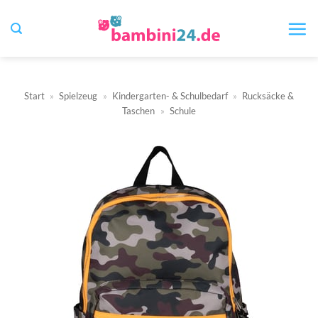
Zum
Inhalt
springen
Start
»
Spielzeug
»
Kindergarten- & Schulbedarf
»
Rucksäcke &
Taschen
»
Schule