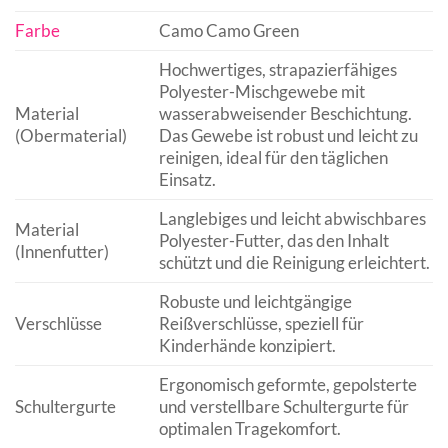
Farbe
Camo Camo Green
Hochwertiges, strapazierfähiges
Polyester-Mischgewebe mit
Material
wasserabweisender Beschichtung.
(Obermaterial)
Das Gewebe ist robust und leicht zu
reinigen, ideal für den täglichen
Einsatz.
Langlebiges und leicht abwischbares
Material
Polyester-Futter, das den Inhalt
(Innenfutter)
schützt und die Reinigung erleichtert.
Robuste und leichtgängige
Verschlüsse
Reißverschlüsse, speziell für
Kinderhände konzipiert.
Ergonomisch geformte, gepolsterte
Schultergurte
und verstellbare Schultergurte für
optimalen Tragekomfort.