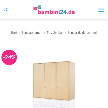
Zum
Inhalt
springen
Start
»
Kinderzimmer
»
Einzelmöbel
»
Kinderkleiderschrank
-24%