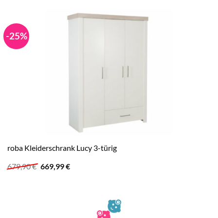
-25%
roba Kleiderschrank Lucy 3-türig
Ursprünglicher
Aktueller
679,90
€
669,99
€
Preis
Preis
war:
ist:
679,90 €
669,99 €.