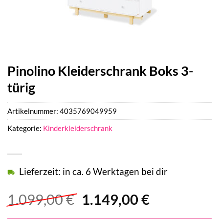
Pinolino Kleiderschrank Boks 3-
türig
Artikelnummer:
4035769049959
Kategorie:
Kinderkleiderschrank
Lieferzeit: in ca. 6 Werktagen bei dir
Ursprünglicher
Aktueller
1.099,00
€
1.149,00
€
Preis
Preis