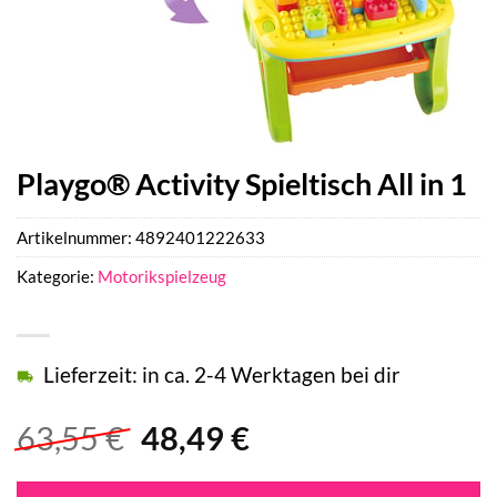
Playgo® Activity Spieltisch All in 1
Artikelnummer:
4892401222633
Kategorie:
Motorikspielzeug
Lieferzeit: in ca. 2-4 Werktagen bei dir
Ursprünglicher
Aktueller
63,55
€
48,49
€
Preis
Preis