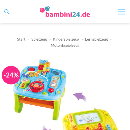
Zum
Inhalt
springen
Start
»
Spielzeug
»
Kinderspielzeug
»
Lernspielzeug
»
Motorikspielzeug
-24%