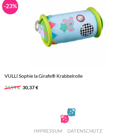
-23%
VULLI Sophie la Girafe® Krabbelrolle
Ursprünglicher
Aktueller
34,99
€
30,37
€
Preis
Preis
war:
ist:
34,99 €
30,37 €.
IMPRESSUM
DATENSCHUTZ