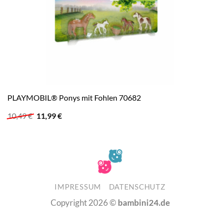
PLAYMOBIL® Ponys mit Fohlen 70682
Ursprünglicher
Aktueller
10,49
€
11,99
€
Preis
Preis
war:
ist:
10,49 €
11,99 €.
IMPRESSUM
DATENSCHUTZ
Copyright 2026 ©
bambini24.de