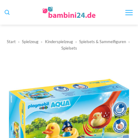
Zum
Inhalt
springen
Start
»
Spielzeug
»
Kinderspielzeug
»
Spielsets & Sammelfiguren
»
Spielsets