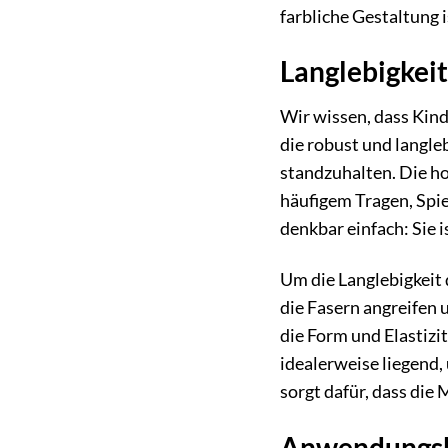
farbliche Gestaltung 
Langlebigkeit
Wir wissen, dass Kinde
die robust und langle
standzuhalten. Die ho
häufigem Tragen, Spi
denkbar einfach: Sie
Um die Langlebigkeit 
die Fasern angreifen
die Form und Elastizi
idealerweise liegend,
sorgt dafür, dass die 
Anwendungsbe