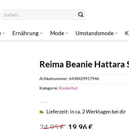
Suchen
nach:
e
Ernährung
Mode
Umstandsmode
K
Reima Beanie Hattara 
Artikelnummer:
6438429917946
Kategorie:
Kinderhut
Lieferzeit: in ca. 2 Werktagen bei dir
Ursprünglicher
Aktueller
24,95
€
19,96
€