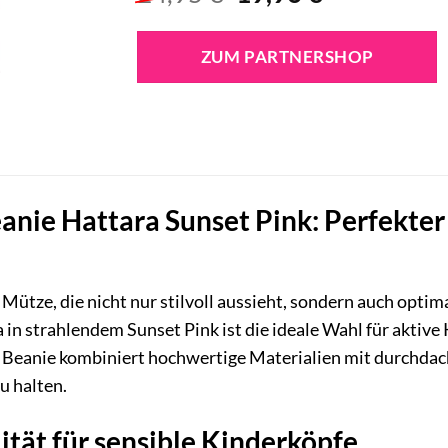
Preis
Preis
war:
ist:
ZUM PARTNERSHOP
24,95 €
19,96 €.
nie Hattara Sunset Pink: Perfekter 
 Mütze, die nicht nur stilvoll aussieht, sondern auch opti
in strahlendem Sunset Pink ist die ideale Wahl für aktive 
 Beanie kombiniert hochwertige Materialien mit durchdac
u halten.
tät für sensible Kinderköpfe