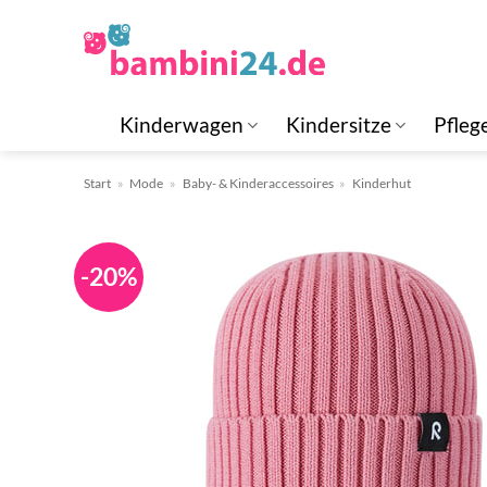
Zum
Inhalt
springen
Kinderwagen
Kindersitze
Pfleg
Start
»
Mode
»
Baby- & Kinderaccessoires
»
Kinderhut
-20%