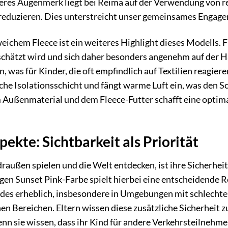
deres Augenmerk liegt bei Reima auf der Verwendung von r
eduzieren. Dies unterstreicht unser gemeinsames Engagem
ichem Fleece ist ein weiteres Highlight dieses Modells. Fle
chätzt wird und sich daher besonders angenehm auf der Hau
, was für Kinder, die oft empfindlich auf Textilien reagier
liche Isolationsschicht und fängt warme Luft ein, was den S
Außenmaterial und dem Fleece-Futter schafft eine opti
pekte: Sichtbarkeit als Priorität
außen spielen und die Welt entdecken, ist ihre Sicherhei
ligen Sunset Pink-Farbe spielt hierbei eine entscheidende 
indes erheblich, insbesondere in Umgebungen mit schlecht
en Bereichen. Eltern wissen diese zusätzliche Sicherheit zu
n sie wissen, dass ihr Kind für andere Verkehrsteilnehmer