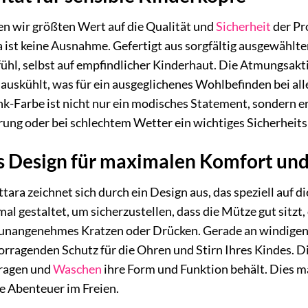
en wir größten Wert auf die Qualität und
Sicherheit
der Pr
ist keine Ausnahme. Gefertigt aus sorgfältig ausgewählten
l, selbst auf empfindlicher Kinderhaut. Die Atmungsaktivi
auskühlt, was für ein ausgeglichenes Wohlbefinden bei all
k-Farbe ist nicht nur ein modisches Statement, sondern er
ung oder bei schlechtem Wetter ein wichtiges Sicherheits
 Design für maximalen Komfort und
ara zeichnet sich durch ein Design aus, das speziell auf d
mal gestaltet, um sicherzustellen, dass die Mütze gut sitzt
 unangenehmes Kratzen oder Drücken. Gerade an windigen 
orragenden Schutz für die Ohren und Stirn Ihres Kindes. D
Tragen und
Waschen
ihre Form und Funktion behält. Dies ma
ge Abenteuer im Freien.