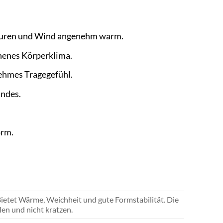
aturen und Wind angenehm warm.
chenes Körperklima.
ehmes Tragegefühl.
indes.
orm.
ietet Wärme, Weichheit und gute Formstabilität. Die
len und nicht kratzen.