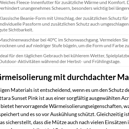
Weiches Fleece-Innenfutter für zusätzliche Wärme und Komfort. Di
verhindert unangenehmes Scheuern, besonders wichtig bei längere
Klassische Beanie-Form mit Umschlag, der zusätzlichen Schutz für
individuelle Passform und zusätzlichen Schutz auch umgeschlagen
gute Sichtbarkeit.
Maschinenwaschbar bei 40°C im Schonwaschgang. Vermeiden Sie B
trocknen und auf niedriger Stufe bügeln, um die Form und Farbe zu
Ideal für den täglichen Gebrauch bei kühlerem Wetter, Spielplat
Outdoor-Aktivitäten während der Herbst- und Frühlingstage.
meisolierung mit durchdachter Ma
igen Materials ist entscheidend, wenn es um den Schutz d
ara Sunset Pink ist aus einer sorgfältig ausgewählten Acr
bietet hervorragende Wärmeisolierungseigenschaften, wa
speichert und es so vor Auskühlung schützt. Gleichzeitig is
s sicherstellt, dass die Mütze auch nach vielen Einsätzen