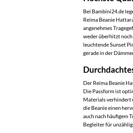
Bei Bambini24.de leg
Reima Beanie Hattara 
angenehmes Tragegefüh
weder überhitzt noch 
leuchtende Sunset Pin
gerade in der Dämmer
Durchdachtes
Der Reima Beanie Hatt
Die Passform ist opti
Materials verhindert
die Beanie einen herv
auch nach häufigem 
Begleiter für unzähli