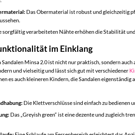
.
rmaterial:
Das Obermaterial ist robust und gleichzeitig pf
aussehen.
 sorgfältig verarbeiteten Nähte erhöhen die Stabilität un
nktionalität im Einklang
Sandalen Minsa 2.0 ist nicht nur praktisch, sondern auch
odern und vielseitig und lässt sich gut mit verschiedener
K
en es auch kleineren Kindern, die Sandalen eigenständig a
ndhabung:
Die Klettverschlüsse sind einfach zu bedienen 
ung:
Das „Greyish green“ ist eine dezente und zugleich tre
laufe:
Eine Schlaufe am Fersenbereich erleichtert das Anz