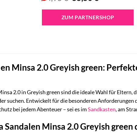
Preis
Preis
war:
ist:
ZUM PARTNERSHOP
34,95 €
55,50 €.
n Minsa 2.0 Greyish green: Perfekte
nsa 2.0 in Greyish green sind die ideale Wahl für Eltern, 
der suchen. Entwickelt für die besonderen Anforderungen 
hutz bei jedem Abenteuer – sei es im
Sandkasten
, am Stra
Sandalen Minsa 2.0 Greyish green di