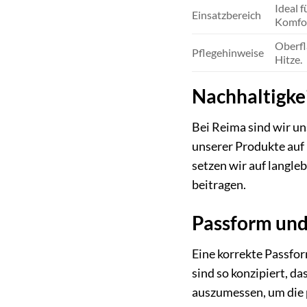
Ideal 
Einsatzbereich
Komfor
Oberfl
Pflegehinweise
Hitze.
Nachhaltigke
Bei Reima sind wir u
unserer Produkte auf
setzen wir auf langle
beitragen.
Passform un
Eine korrekte Passfo
sind so konzipiert, d
auszumessen, um die p