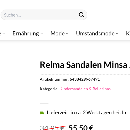
Suchen
nach:
e
Ernährung
Mode
Umstandsmode
K
s
Reima Sandalen Minsa 
Artikelnummer:
6438429967491
Kategorie:
Kindersandalen & Ballerinas
Lieferzeit: in ca. 2 Werktagen bei dir
Ursprünglicher
Aktueller
34,95
€
55,50
€