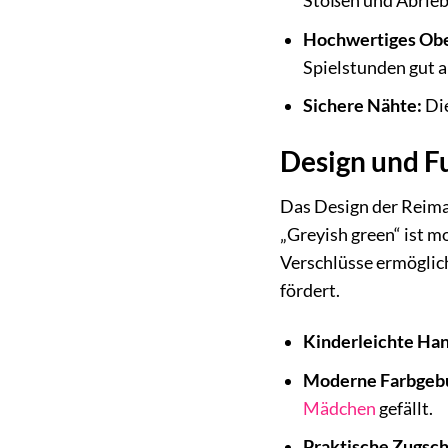
Stößen und Abrieb
Hochwertiges Obe
Spielstunden gut 
Sichere Nähte:
Die
Design und Fu
Das Design der Reima 
„Greyish green“ ist m
Verschlüsse ermöglich
fördert.
Kinderleichte Ha
Moderne Farbgeb
Mädchen
gefällt.
Praktische Zugsch