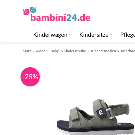
Zum
Inhalt
springen
Kinderwagen
Kindersitze
Pfleg
Start
»
Mode
»
Baby- & Kinderschuhe
»
Kindersandalen & Ballerina
-25%