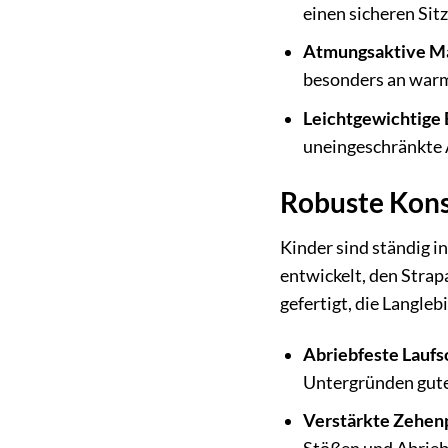
einen sicheren Sit
Atmungsaktive Ma
besonders an warm
Leichtgewichtige
uneingeschränkte 
Robuste Kons
Kinder sind ständig i
entwickelt, den Strap
gefertigt, die Langleb
Abriebfeste Laufs
Untergründen gute
Verstärkte Zehenp