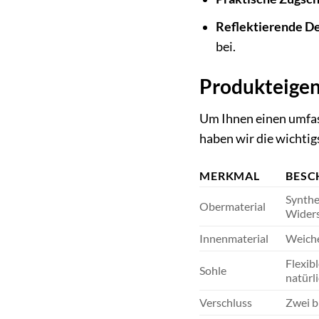
Reflektierende De
bei.
Produkteigen
Um Ihnen einen umfass
haben wir die wichtig
MERKMAL
BESC
Synthe
Obermaterial
Widers
Innenmaterial
Weiche
Flexib
Sohle
natürl
Verschluss
Zwei b