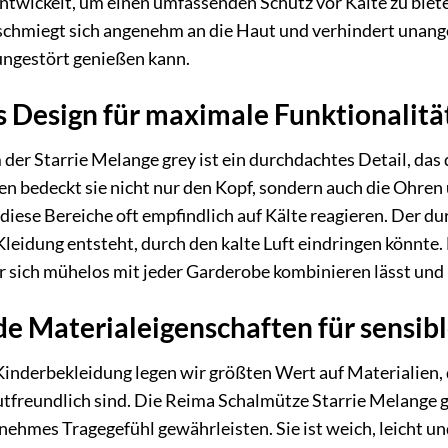
entwickelt, um einen umfassenden Schutz vor Kälte zu bie
schmiegt sich angenehm an die Haut und verhindert unang
ungestört genießen kann.
 Design für maximale Funktionalitä
er Starrie Melange grey ist ein durchdachtes Detail, das
 bedeckt sie nicht nur den Kopf, sondern auch die Ohren 
 diese Bereiche oft empfindlich auf Kälte reagieren. Der du
eidung entsteht, durch den kalte Luft eindringen könnte. 
er sich mühelos mit jeder Garderobe kombinieren lässt und I
e Materialeigenschaften für sensib
Kinderbekleidung legen wir größten Wert auf Materialien,
freundlich sind. Die Reima Schalmütze Starrie Melange gr
genehmes Tragegefühl gewährleisten. Sie ist weich, leicht u