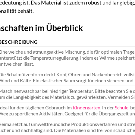
deutung ist. Das Material ist zudem robust und langlebig
nalität behält.
schaften im Überblick
BESCHREIBUNG
Eine weiche und atmungsaktive Mischung, die für optimalen Tragek
unterstützt die Temperaturregulierung, indem es Wärme speichert, 
entweichen lässt.
Die Schalmützenform deckt Kopf, Ohren und Nackenbereich vollst
Wind und Kälte. Ein elastischer Saum sorgt für einen sicheren un
Maschinenwaschbar bei niedriger Temperatur. Bitte beachten Sie 
um die Langlebigkeit des Materials zu gewährleisten. Vermeiden Si
Ideal für den täglichen Gebrauch im
Kindergarten
, in der
Schule
, b
Weg zu sportlichen Aktivitäten. Geeignet für die Übergangszeit u
Reima setzt auf umweltfreundliche Produktionsverfahren und stre
sicher und nachhaltig sind. Die Materialien sind frei von schädlic