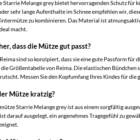
 Starrie Melange grey bietet hervorragenden Schutz für k
oder sehr lange Aufenthalte im Schnee empfehlen wir, die
intermütze zu kombinieren. Das Material ist atmungsaktiv
deal macht.
cher, dass die Mütze gut passt?
eima sind so konzipiert, dass sie eine gute Passform für
f die Größentabelle von Reima. Die elastischen Bündchen 
errutscht. Messen Sie den Kopfumfang Ihres Kindes für die
der Mütze kratzig?
mütze Starrie Melange grey ist aus einem sorgfältig ausg
s ist darauf ausgelegt, ein angenehmes Tragegefühl zu gewäh
eeignet.