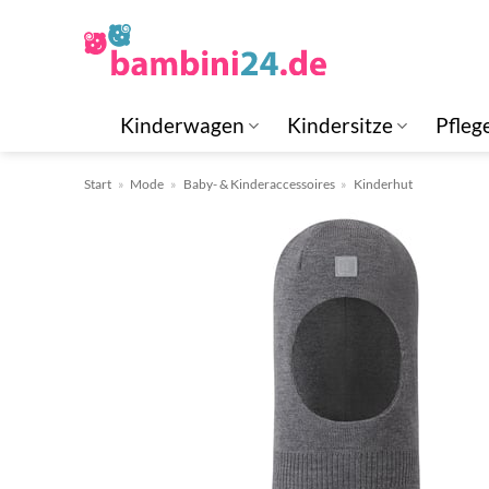
Zum
Inhalt
springen
Kinderwagen
Kindersitze
Pfleg
Start
»
Mode
»
Baby- & Kinderaccessoires
»
Kinderhut