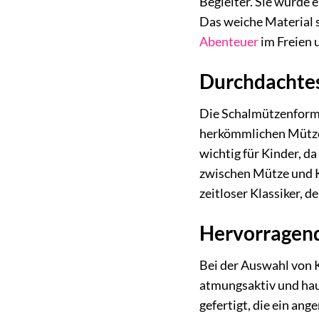
Begleiter. Sie wurde 
Das weiche Material 
Abenteuer
im Freien 
Durchdachtes
Die Schalmützenform d
herkömmlichen Mützen
wichtig für Kinder, da
zwischen Mütze und Kl
zeitloser Klassiker, d
Hervorragend
Bei der Auswahl von 
atmungsaktiv und haut
gefertigt, die ein an