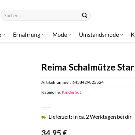
Suchen
nach:
e
Ernährung
Mode
Umstandsmode
K
Reima Schalmütze Star
Artikelnummer:
6438429825524
Kategorie:
Kinderhut
Lieferzeit: in ca. 2 Werktagen bei dir
34,95
€