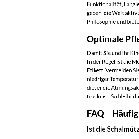
Funktionalität, Langl
geben, die Welt aktiv
Philosophie und biete
Optimale Pfl
Damit Sie und Ihr Kin
In der Regel ist die 
Etikett. Vermeiden S
niedriger Temperatur 
dieser die Atmungsak
trocknen. So bleibt d
FAQ – Häufig
Ist die Schalmüt