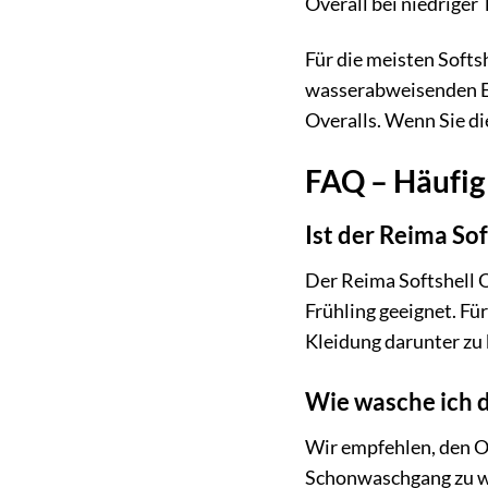
Overall bei niedrige
Für die meisten Softs
wasserabweisenden Ei
Overalls. Wenn Sie di
FAQ – Häufig 
Ist der Reima So
Der Reima Softshell 
Frühling geeignet. F
Kleidung darunter zu 
Wie wasche ich d
Wir empfehlen, den O
Schonwaschgang zu wa