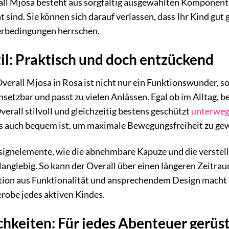
ll Mjosa besteht aus sorgfältig ausgewählten Komponenten,
 sind. Sie können sich darauf verlassen, dass Ihr Kind gut 
terbedingungen herrschen.
il: Praktisch und doch entzückend
verall Mjosa in Rosa ist nicht nur ein Funktionswunder, so
insetzbar und passt zu vielen Anlässen. Egal ob im Alltag,
verall stilvoll und gleichzeitig bestens geschützt
unterwe
ls auch bequem ist, um maximale Bewegungsfreiheit zu gew
ignelemente, wie die abnehmbare Kapuze und die verstel
langlebig. So kann der Overall über einen längeren Zeitra
ion aus Funktionalität und ansprechendem Design macht 
robe jedes aktiven Kindes.
hkeiten: Für jedes Abenteuer gerüs