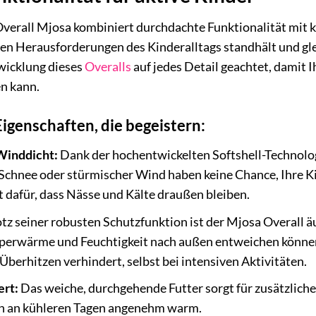
Overall Mjosa kombiniert durchdachte Funktionalität mit 
 den Herausforderungen des Kinderalltags standhält und gl
twicklung dieses
Overalls
auf jedes Detail geachtet, damit I
n kann.
genschaften, die begeistern:
Winddicht:
Dank der hochentwickelten Softshell-Technolog
Schnee oder stürmischer Wind haben keine Chance, Ihre Kin
 dafür, dass Nässe und Kälte draußen bleiben.
tz seiner robusten Schutzfunktion ist der Mjosa Overall ä
perwärme und Feuchtigkeit nach außen entweichen könne
Überhitzen verhindert, selbst bei intensiven Aktivitäten.
ert:
Das weiche, durchgehende Futter sorgt für zusätzlich
uch an kühleren Tagen angenehm warm.