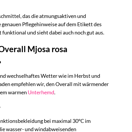
aschmittel, das die atmungsaktiven und
 genauen Pflegehinweise auf dem Etikett des
t funktional und sieht dabei auch noch gut aus.
 Overall Mjosa rosa
?
 und wechselhaftes Wetter wie im Herbst und
raden empfehlen wir, den Overall mit wärmender
inem warmen
Unterhemd
.
?
Funktionsbekleidung bei maximal 30°C im
 die wasser- und windabweisenden