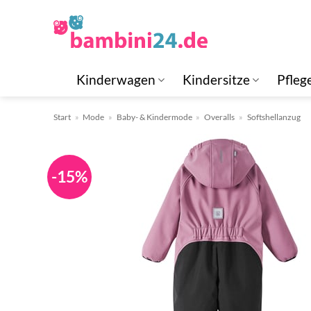
Zum
Inhalt
springen
Kinderwagen
Kindersitze
Pfleg
Start
»
Mode
»
Baby- & Kindermode
»
Overalls
»
Softshellanzug
-15%