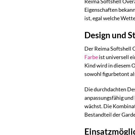
Reima Softshell Overa
Eigenschaften bekannt
ist, egal welche Wet
Design und St
Der Reima Softshell O
Farbe
ist universell e
Kind wird in diesem O
sowohl figurbetont a
Die durchdachten Des
anpassungsfähig und 
wächst. Die Kombinat
Bestandteil der Garde
Einsatzmöglic