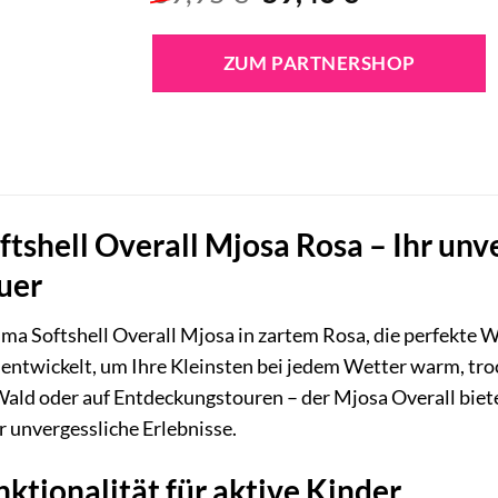
Preis
Preis
war:
ist:
ZUM PARTNERSHOP
69,95 €
59,46 €.
tshell Overall Mjosa Rosa – Ihr unve
uer
ma Softshell Overall Mjosa in zartem Rosa, die perfekte Wah
 entwickelt, um Ihre Kleinsten bei jedem Wetter warm, tr
Wald oder auf Entdeckungstouren – der Mjosa Overall bie
 unvergessliche Erlebnisse.
ktionalität für aktive Kinder