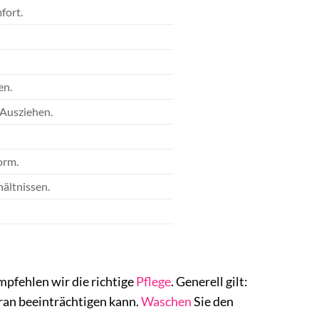
fort.
en.
 Ausziehen.
orm.
hältnissen.
mpfehlen wir die richtige
Pflege
. Generell gilt:
ran beeinträchtigen kann.
Waschen
Sie den