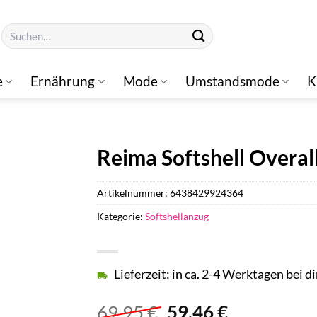
Suchen
nach:
e
Ernährung
Mode
Umstandsmode
K
Reima Softshell Overal
Artikelnummer:
6438429924364
Kategorie:
Softshellanzug
Lieferzeit: in ca. 2-4 Werktagen bei di
Ursprünglicher
Aktueller
69,95
€
59,46
€