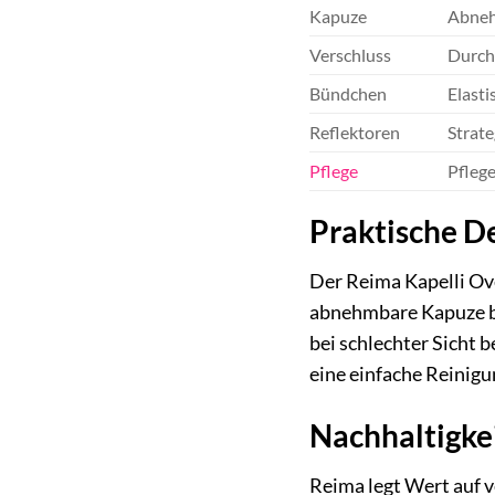
Kapuze
Abnehm
Verschluss
Durch
Bündchen
Elasti
Reflektoren
Strate
Pflege
Pfleg
Praktische De
Der Reima Kapelli Ove
abnehmbare Kapuze bie
bei schlechter Sicht 
eine einfache Reinigun
Nachhaltigke
Reima legt Wert auf 