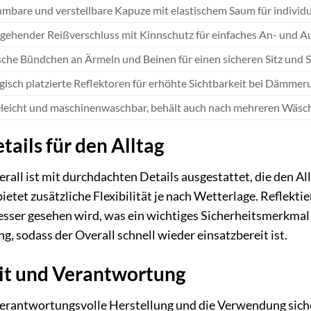
bare und verstellbare Kapuze mit elastischem Saum für individue
gehender Reißverschluss mit Kinnschutz für einfaches An- und A
sche Bündchen an Ärmeln und Beinen für einen sicheren Sitz und S
gisch platzierte Reflektoren für erhöhte Sichtbarkeit bei Dämmer
eleicht und maschinenwaschbar, behält auch nach mehreren Wäsch
tails für den Alltag
rall ist mit durchdachten Details ausgestattet, die den All
tet zusätzliche Flexibilität je nach Wetterlage. Reflekti
besser gesehen wird, was ein wichtiges Sicherheitsmerkmal 
g, sodass der Overall schnell wieder einsatzbereit ist.
it und Verantwortung
verantwortungsvolle Herstellung und die Verwendung siche