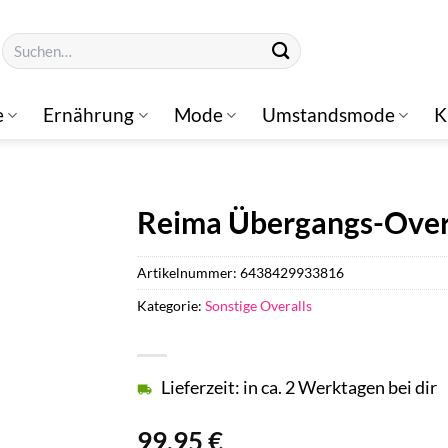
Suchen
nach:
e
Ernährung
Mode
Umstandsmode
K
Reima Übergangs-Overa
Artikelnummer:
6438429933816
Kategorie:
Sonstige Overalls
Lieferzeit: in ca. 2 Werktagen bei dir
99,95
€