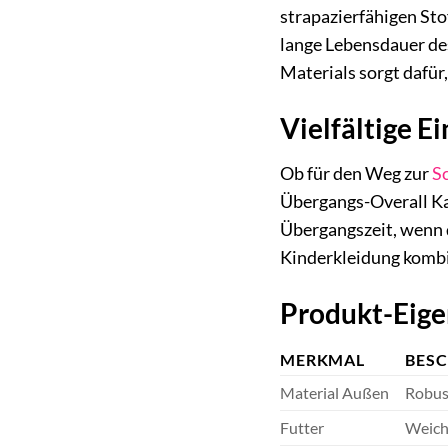
strapazierfähigen Stof
lange Lebensdauer de
Materials sorgt dafür
Vielfältige E
Ob für den Weg zur
S
Übergangs-Overall Kap
Übergangszeit, wenn d
Kinderkleidung kombi
Produkt-Eige
MERKMAL
BES
Material Außen
Robus
Futter
Weich