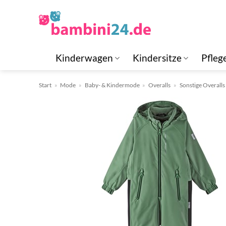
Zum
Inhalt
springen
Kinderwagen
Kindersitze
Pfleg
Start
»
Mode
»
Baby- & Kindermode
»
Overalls
»
Sonstige Overalls