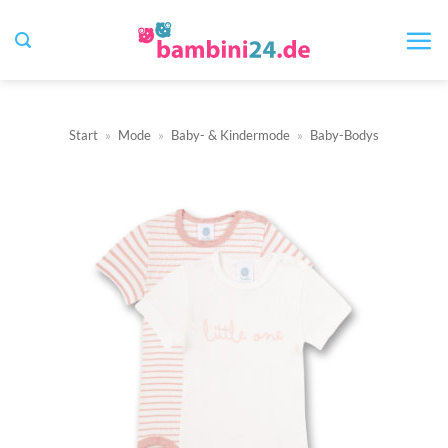
Zum
Inhalt
springen
Start
»
Mode
»
Baby- & Kindermode
»
Baby-Bodys