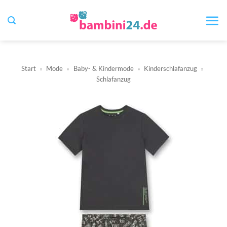
Zum
Inhalt
springen
Start
»
Mode
»
Baby- & Kindermode
»
Kinderschlafanzug
»
Schlafanzug