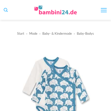
Zum
Inhalt
springen
Start
»
Mode
»
Baby- & Kindermode
»
Baby-Bodys