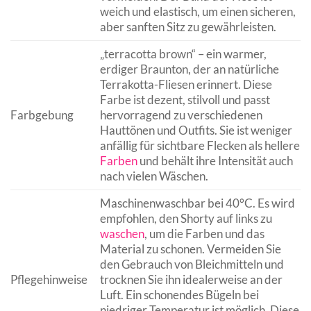
weich und elastisch, um einen sicheren,
aber sanften Sitz zu gewährleisten.
„terracotta brown“ – ein warmer,
erdiger Braunton, der an natürliche
Terrakotta-Fliesen erinnert. Diese
Farbe ist dezent, stilvoll und passt
Farbgebung
hervorragend zu verschiedenen
Hauttönen und Outfits. Sie ist weniger
anfällig für sichtbare Flecken als hellere
Farben
und behält ihre Intensität auch
nach vielen Wäschen.
Maschinenwaschbar bei 40°C. Es wird
empfohlen, den Shorty auf links zu
waschen
, um die Farben und das
Material zu schonen. Vermeiden Sie
den Gebrauch von Bleichmitteln und
Pflegehinweise
trocknen Sie ihn idealerweise an der
Luft. Ein schonendes Bügeln bei
niedriger Temperatur ist möglich. Diese