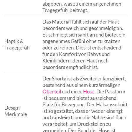
abgeben, was zu einem angenehmen
Tragegefühl beiträgt.
Das Material fühlt sich auf der Haut
besonders weich und geschmeidig an.
Es schmiegt sich sanft an und bietet ein
Haptik &
angenehmes Gefühl ohne zu kratzen
Tragegefühl
oder zu reiben. Dies ist entscheidend
für den Komfort von Babys und
Kleinkindern, deren Haut noch
besonders empfindlich ist.
Der Shorty ist als Zweiteiler konzipiert,
bestehend aus einem kurzärmeligen
Oberteil
und einer
Hose
. Die Passform
ist bequem und bietet ausreichend
Platz für Bewegung. Der Halsausschnitt
Design-
ist so gestaltet, dass er weder einengt
Merkmale
noch ausleiert, und die Nähte sind flach
verarbeitet, um Druckstellen zu
vermeiden. Der Bund der Hose ist