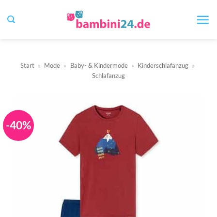
Zum
Inhalt
springen
Start
»
Mode
»
Baby- & Kindermode
»
Kinderschlafanzug
»
Schlafanzug
-40%