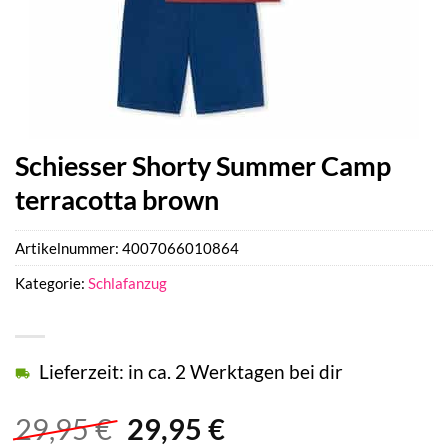
Schiesser Shorty Summer Camp
terracotta brown
Artikelnummer:
4007066010864
Kategorie:
Schlafanzug
Lieferzeit: in ca. 2 Werktagen bei dir
Ursprünglicher
Aktueller
29,95
€
29,95
€