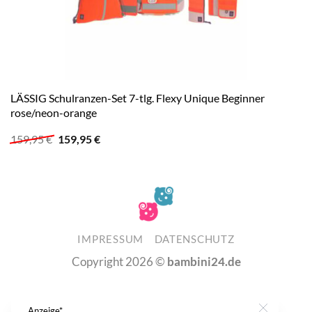
LÄSSIG Schulranzen-Set 7-tlg. Flexy Unique Beginner
rose/neon-orange
Ursprünglicher
Aktueller
159,95
€
159,95
€
Preis
Preis
war:
ist:
159,95 €
159,95 €.
IMPRESSUM
DATENSCHUTZ
Copyright 2026 ©
bambini24.de
Anzeige*