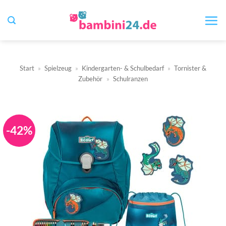
Zum
Inhalt
springen
Start
»
Spielzeug
»
Kindergarten- & Schulbedarf
»
Tornister &
Zubehör
»
Schulranzen
-42%