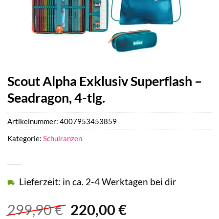
Scout Alpha Exklusiv Superflash –
Seadragon, 4-tlg.
Artikelnummer:
4007953453859
Kategorie:
Schulranzen
Lieferzeit: in ca. 2-4 Werktagen bei dir
Ursprünglicher
Aktueller
299,90
€
220,00
€