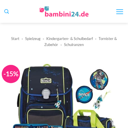
Zum
Inhalt
springen
Start
»
Spielzeug
»
Kindergarten- & Schulbedarf
»
Tornister &
Zubehör
»
Schulranzen
-15%