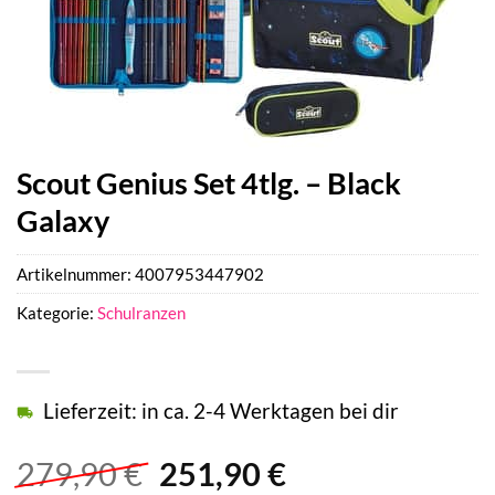
Scout Genius Set 4tlg. – Black
Galaxy
Artikelnummer:
4007953447902
Kategorie:
Schulranzen
Lieferzeit: in ca. 2-4 Werktagen bei dir
Ursprünglicher
Aktueller
279,90
€
251,90
€