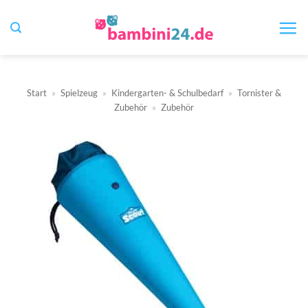
Zum
Inhalt
springen
Start
»
Spielzeug
»
Kindergarten- & Schulbedarf
»
Tornister &
Zubehör
»
Zubehör