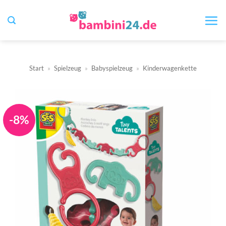
Zum
Inhalt
springen
Start
»
Spielzeug
»
Babyspielzeug
»
Kinderwagenkette
-8%