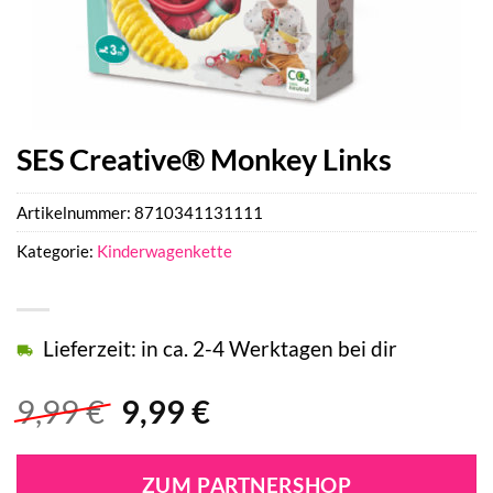
SES Creative® Monkey Links
Artikelnummer:
8710341131111
Kategorie:
Kinderwagenkette
Lieferzeit: in ca. 2-4 Werktagen bei dir
Ursprünglicher
Aktueller
9,99
€
9,99
€
Preis
Preis
war:
ist:
ZUM PARTNERSHOP