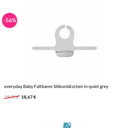
-56%
everyday Baby Faltbares Silikonlätzchen in quiet grey
Ursprünglicher
Aktueller
19,99
€
18,67
€
Preis
Preis
war:
ist:
19,99 €
18,67 €.