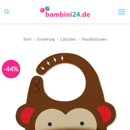
Zum
Inhalt
springen
Start
»
Ernährung
»
Lätzchen
»
Plastiklätzchen
-44%