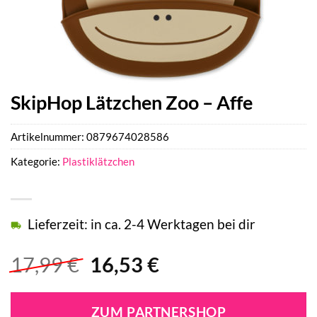
SkipHop Lätzchen Zoo – Affe
Artikelnummer:
0879674028586
Kategorie:
Plastiklätzchen
Lieferzeit: in ca. 2-4 Werktagen bei dir
Ursprünglicher
Aktueller
17,99
€
16,53
€
Preis
Preis
war:
ist:
ZUM PARTNERSHOP