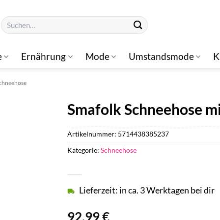
Suchen
nach:
e
Ernährung
Mode
Umstandsmode
K
chneehose
Smafolk Schneehose mi
Artikelnummer:
5714438385237
Kategorie:
Schneehose
Lieferzeit: in ca. 3 Werktagen bei dir
92,99
€