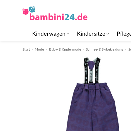
Zum
Inhalt
springen
Kinderwagen
Kindersitze
Pfleg
Start
»
Mode
»
Baby- & Kindermode
»
Schnee- & Skibekleidung
»
S