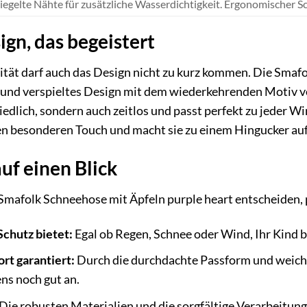
iegelte Nähte für zusätzliche Wasserdichtigkeit. Ergonomischer S
ign, das begeistert
tät darf auch das Design nicht zu kurz kommen. Die Smafo
 und verspieltes Design mit dem wiederkehrenden Motiv von
niedlich, sondern auch zeitlos und passt perfekt zu jeder 
en besonderen Touch und macht sie zu einem Hingucker auf
auf einen Blick
 Smafolk Schneehose mit Äpfeln purple heart entscheiden, p
chutz bietet:
Egal ob Regen, Schnee oder Wind, Ihr Kind bl
t garantiert:
Durch die durchdachte Passform und weiche
ns noch gut an.
Die robusten Materialien und die sorgfältige Verarbeitun