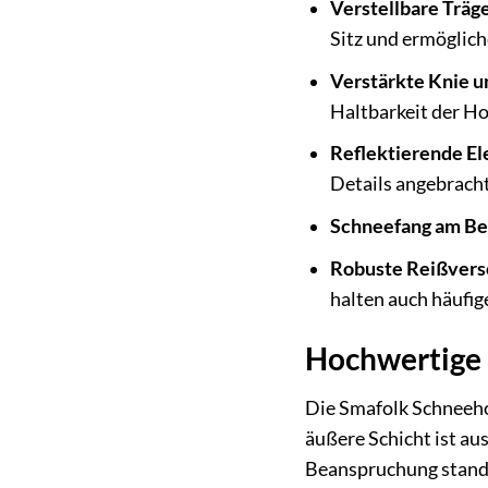
Verstellbare Träg
Sitz und ermöglich
Verstärkte Knie u
Haltbarkeit der Ho
Reflektierende E
Details angebracht
Schneefang am Be
Robuste Reißvers
halten auch häufig
Hochwertige 
Die Smafolk Schneehos
äußere Schicht ist au
Beanspruchung standh