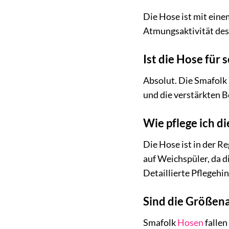
Die Hose ist mit ein
Atmungsaktivität des 
Ist die Hose für 
Absolut. Die Smafolk 
und die verstärkten B
Wie pflege ich d
Die Hose ist in der 
auf Weichspüler, da d
Detaillierte Pflegehi
Sind die Größen
Smafolk
Hosen
fallen