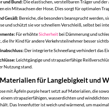
er und Bund:
Die elastischen, verstellbaren Träger und de
en ein Mitwachsen der Hose. Dies sorgt für optimalen Tra
nd Gesäß:
Bereiche, die besonders beansprucht werden, sin
se und schützt sie vor schnellem Verschleiß, selbst bei i
lemente:
Für erhöhte
Sicherheit
bei Dämmerung und schlech
, die Ihr Kind für andere Verkehrsteilnehmer besser sicht
inabschluss:
Der integrierte Schneefang verhindert das Ei
chlüsse:
Leichtgängige und strapazierfähige Reißverschlüs
er Nutzung stand.
Materialien für Langlebigkeit und 
e mit Äpfeln purple heart setzt auf Materialien, die sowo
s einem strapazierfähigen, wasserdichten und winddichten S
ält. Das Innenfutter ist weich und wärmend, um maximal