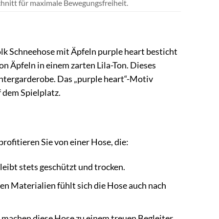
chnitt für maximale Bewegungsfreiheit.
lk Schneehose mit Äpfeln purple heart besticht
 Äpfeln in einem zarten Lila-Ton. Dieses
Wintergarderobe. Das „purple heart“-Motiv
 dem Spielplatz.
rofitieren Sie von einer Hose, die:
eibt stets geschützt und trocken.
n Materialien fühlt sich die Hose auch nach
g machen diese Hose zu einem treuen Begleiter