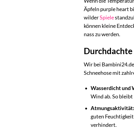
Wenn die Temperaturen
Äpfeln purple heart b
wilder
Spiele
standzuh
können kleine Entdec
nass zu werden.
Durchdachte D
Wir bei Bambini24.de 
Schneehose mit zahlr
Wasserdicht und 
Wind ab. So bleibt
Atmungsaktivität
guten Feuchtigkei
verhindert.