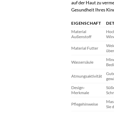
auf der Haut zu verme
Gesundheit Ihres Ki
EIGENSCHAFT
DET
Material
Hoch
Außenstoff
Wind
Weic
Material Futter
über
Mind
Wassersäule
Bed
Gute
Atmungsaktivität
gewä
Design-
Süße
Merkmale
Schn
Masc
Pflegehinweise
Sie 