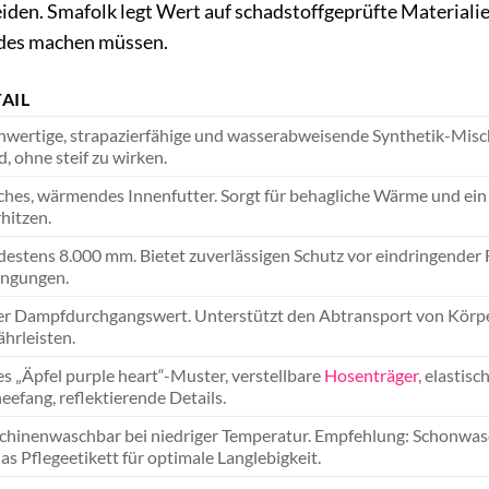
iden. Smafolk legt Wert auf schadstoffgeprüfte Materialie
ndes machen müssen.
AIL
wertige, strapazierfähige und wasserabweisende Synthetik-Misc
, ohne steif zu wirken.
hes, wärmendes Innenfutter. Sorgt für behagliche Wärme und ein
hitzen.
estens 8.000 mm. Bietet zuverlässigen Schutz vor eindringender F
ingungen.
r Dampfdurchgangswert. Unterstützt den Abtransport von Körpe
hrleisten.
s „Äpfel purple heart“-Muster, verstellbare
Hosenträger
, elastis
eefang, reflektierende Details.
hinenwaschbar bei niedriger Temperatur. Empfehlung: Schonwasc
das Pflegeetikett für optimale Langlebigkeit.