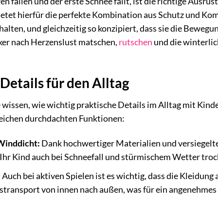
 fallen und der erste Schnee fällt, ist die richtige Ausr
ietet hierfür die perfekte Kombination aus Schutz und Kom
alten, und gleichzeitig so konzipiert, dass sie die Bewegun
ker nach Herzenslust matschen,
rutschen
und die winterlic
etails für den Alltag
wissen, wie wichtig praktische Details im Alltag mit Kind
eichen durchdachten Funktionen:
Winddicht:
Dank hochwertiger Materialien und versiegelte
 Ihr Kind auch bei Schneefall und stürmischem Wetter tro
:
Auch bei aktiven Spielen ist es wichtig, dass die Kleidun
tstransport von innen nach außen, was für ein angenehmes