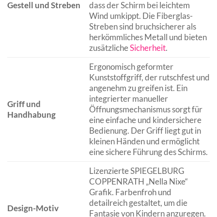
Gestell und Streben
dass der Schirm bei leichtem
Wind umkippt. Die Fiberglas-
Streben sind bruchsicherer als
herkömmliches Metall und bieten
zusätzliche
Sicherheit
.
Ergonomisch geformter
Kunststoffgriff, der rutschfest und
angenehm zu greifen ist. Ein
integrierter manueller
Griff und
Öffnungsmechanismus sorgt für
Handhabung
eine einfache und kindersichere
Bedienung. Der Griff liegt gut in
kleinen Händen und ermöglicht
eine sichere Führung des Schirms.
Lizenzierte SPIEGELBURG
COPPENRATH „Nella Nixe“
Grafik. Farbenfroh und
detailreich gestaltet, um die
Design-Motiv
Fantasie von Kindern anzuregen.