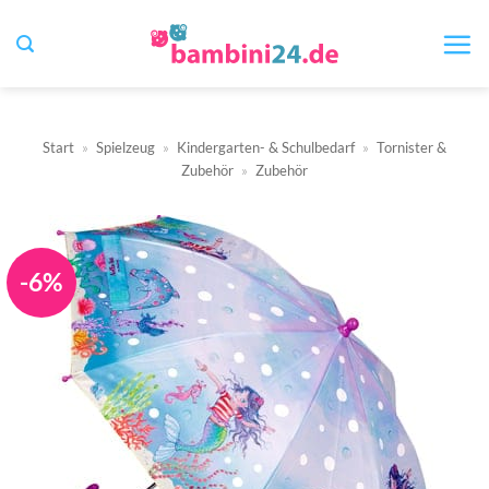
Zum
Inhalt
springen
Start
»
Spielzeug
»
Kindergarten- & Schulbedarf
»
Tornister &
Zubehör
»
Zubehör
-6%