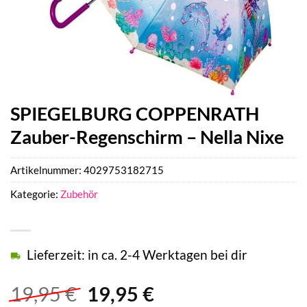
SPIEGELBURG COPPENRATH
Zauber-Regenschirm – Nella Nixe
Artikelnummer:
4029753182715
Kategorie:
Zubehör
Lieferzeit: in ca. 2-4 Werktagen bei dir
Ursprünglicher
Aktueller
19,95
€
19,95
€