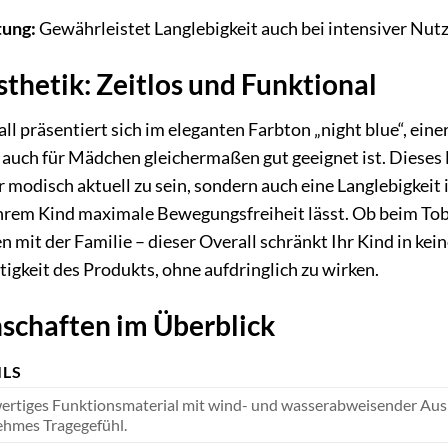
tung:
Gewährleistet Langlebigkeit auch bei intensiver Nut
thetik: Zeitlos und Funktional
präsentiert sich im eleganten Farbton „night blue“, eine
 auch für Mädchen gleichermaßen gut geeignet ist. Dieses 
 modisch aktuell zu sein, sondern auch eine Langlebigkeit i
 Ihrem Kind maximale Bewegungsfreiheit lässt. Ob beim To
n mit der Familie – dieser Overall schränkt Ihr Kind in ke
tigkeit des Produkts, ohne aufdringlich zu wirken.
schaften im Überblick
ILS
rtiges Funktionsmaterial mit wind- und wasserabweisender Ausrüs
hmes Tragegefühl.