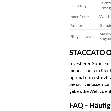
Leicht
Isolierung
Ermögl
Innenfutter
Weiche
Passform
Gerade
Maschi
Pflegehinweise
bügeln
STACCATO Over
Investieren Sie in ein
mehr als nur ein Klei
optimal unterstützt. 
Sie sich verlassen kö
geben, die Welt zu en
FAQ – Häufig