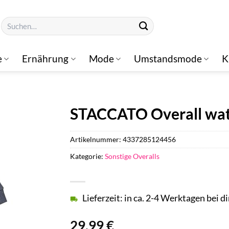
Suchen
nach:
e
Ernährung
Mode
Umstandsmode
K
STACCATO Overall watt
Artikelnummer:
4337285124456
Kategorie:
Sonstige Overalls
Lieferzeit: in ca. 2-4 Werktagen bei di
29,99
€