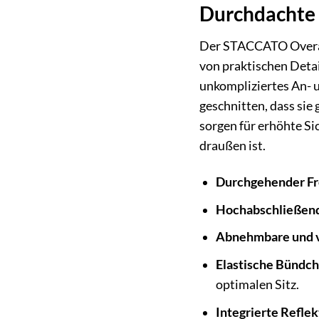
Durchdachte 
Der STACCATO Overall 
von praktischen Detai
unkompliziertes An- u
geschnitten, dass sie
sorgen für erhöhte S
draußen ist.
Durchgehender Fr
Hochabschließend
Abnehmbare und v
Elastische Bündch
optimalen Sitz.
Integrierte Reflek