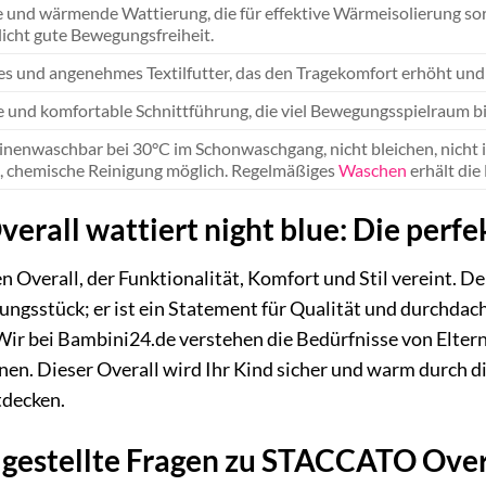
e und wärmende Wattierung, die für effektive Wärmeisolierung sorg
icht gute Bewegungsfreiheit.
s und angenehmes Textilfutter, das den Tragekomfort erhöht und 
 und komfortable Schnittführung, die viel Bewegungsspielraum biet
nenwaschbar bei 30°C im Schonwaschgang, nicht bleichen, nicht i
, chemische Reinigung möglich. Regelmäßiges
Waschen
erhält die
all wattiert night blue: Die perfek
en Overall, der Funktionalität, Komfort und Stil vereint. 
dungsstück; er ist ein Statement für Qualität und durchdac
Wir bei Bambini24.de verstehen die Bedürfnisse von Eltern
nnen. Dieser Overall wird Ihr Kind sicher und warm durch di
tdecken.
 gestellte Fragen zu STACCATO Overa