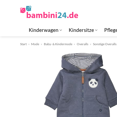
Zum
Inhalt
springen
Kinderwagen
Kindersitze
Pfleg
Start
»
Mode
»
Baby- & Kindermode
»
Overalls
»
Sonstige Overalls