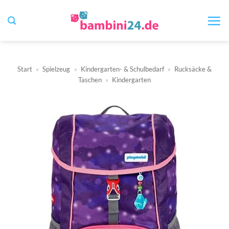
Zum
Inhalt
springen
Start
»
Spielzeug
»
Kindergarten- & Schulbedarf
»
Rucksäcke &
Taschen
»
Kindergarten