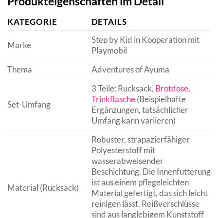
Produkteigenschaften im Detail
KATEGORIE
DETAILS
Step by Kid in Kooperation mit
Marke
Playmobil
Thema
Adventures of Ayuma
3 Teile: Rucksack,
Brotdose
,
Trinkflasche
(Beispielhafte
Set-Umfang
Ergänzungen, tatsächlicher
Umfang kann variieren)
Robuster, strapazierfähiger
Polyesterstoff mit
wasserabweisender
Beschichtung. Die Innenfutterung
ist aus einem pflegeleichten
Material (Rucksack)
Material gefertigt, das sich leicht
reinigen lässt. Reißverschlüsse
sind aus langlebigem Kunststoff