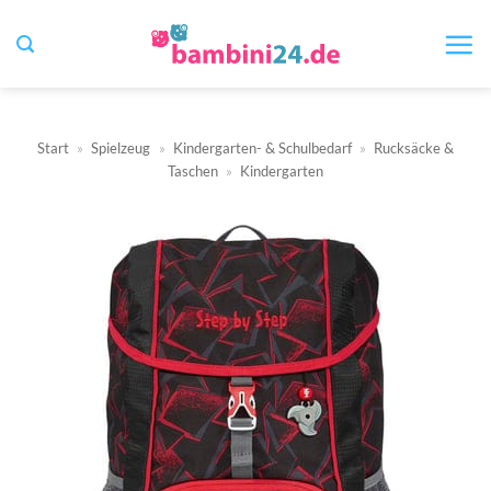
Zum
Inhalt
springen
Start
»
Spielzeug
»
Kindergarten- & Schulbedarf
»
Rucksäcke &
Taschen
»
Kindergarten