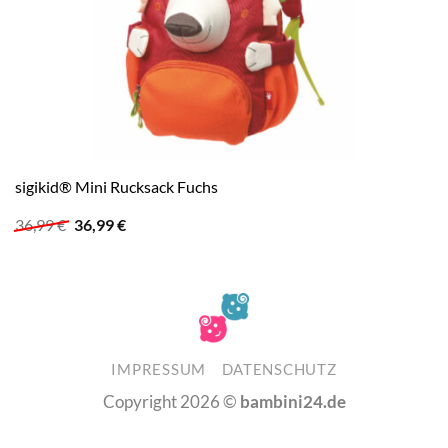
sigikid® Mini Rucksack Fuchs
Ursprünglicher
Aktueller
36,99
€
36,99
€
Preis
Preis
war:
ist:
36,99 €
36,99 €.
IMPRESSUM
DATENSCHUTZ
Copyright 2026 ©
bambini24.de