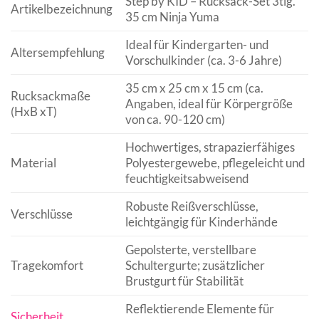
Step by KID – Rucksack-Set 3tlg.
Artikelbezeichnung
35 cm Ninja Yuma
Ideal für Kindergarten- und
Altersempfehlung
Vorschulkinder (ca. 3-6 Jahre)
35 cm x 25 cm x 15 cm (ca.
Rucksackmaße
Angaben, ideal für Körpergröße
(HxB xT)
von ca. 90-120 cm)
Hochwertiges, strapazierfähiges
Material
Polyestergewebe, pflegeleicht und
feuchtigkeitsabweisend
Robuste Reißverschlüsse,
Verschlüsse
leichtgängig für Kinderhände
Gepolsterte, verstellbare
Tragekomfort
Schultergurte; zusätzlicher
Brustgurt für Stabilität
Reflektierende Elemente für
Sicherheit