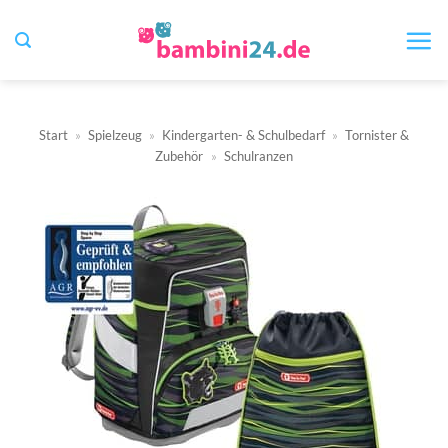
Zum
Inhalt
springen
Start
»
Spielzeug
»
Kindergarten- & Schulbedarf
»
Tornister &
Zubehör
»
Schulranzen